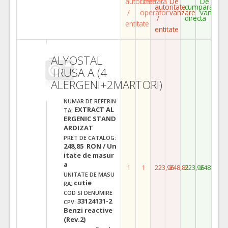
autoritate
Ofertata
De
De
autoritate
cumparare
/
operator
vanzare
vanzare
/
directa
entitate
entitate
ALYOSTAL
TRUSA A (4
ALERGENI+2MARTORI)
NUMAR DE REFERIN
EXTRACT AL
TA:
ERGENIC STAND
ARDIZAT
PRET DE CATALOG:
248,85 RON / Un
itate de masur
a
1
1
223,96
248,85
223,96
248,85
UNITATE DE MASU
cutie
RA:
COD SI DENUMIRE
33124131-2
CPV:
Benzi reactive
(Rev.2)