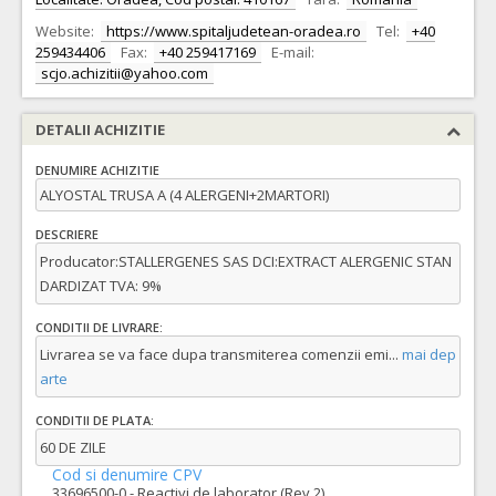
Website:
https://www.spitaljudetean-oradea.ro
Tel:
+40
259434406
Fax:
+40 259417169
E-mail:
scjo.achizitii@yahoo.com
DETALII ACHIZITIE
DENUMIRE ACHIZITIE
ALYOSTAL TRUSA A (4 ALERGENI+2MARTORI)
DESCRIERE
Producator:STALLERGENES SAS DCI:EXTRACT ALERGENIC STAN
DARDIZAT TVA: 9%
CONDITII DE LIVRARE:
Livrarea se va face dupa transmiterea comenzii emi
...
mai dep
arte
CONDITII DE PLATA:
60 DE ZILE
Cod si denumire CPV
33696500-0 - Reactivi de laborator (Rev.2)