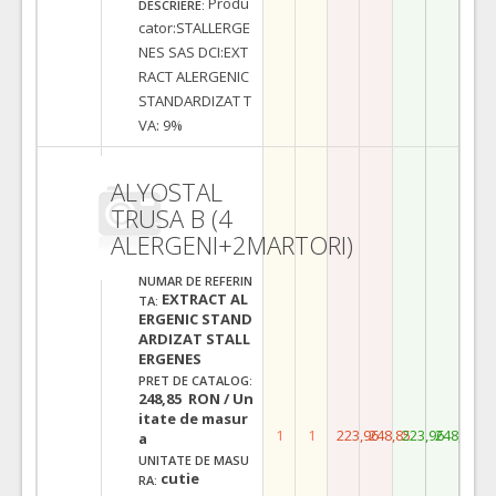
Produ
DESCRIERE:
cator:STALLERGE
NES SAS DCI:EXT
RACT ALERGENIC
STANDARDIZAT T
VA: 9%
ALYOSTAL
TRUSA B (4
ALERGENI+2MARTORI)
NUMAR DE REFERIN
EXTRACT AL
TA:
ERGENIC STAND
ARDIZAT STALL
ERGENES
PRET DE CATALOG:
248,85 RON / Un
itate de masur
1
1
223,96
248,85
223,96
248,85
a
UNITATE DE MASU
cutie
RA: