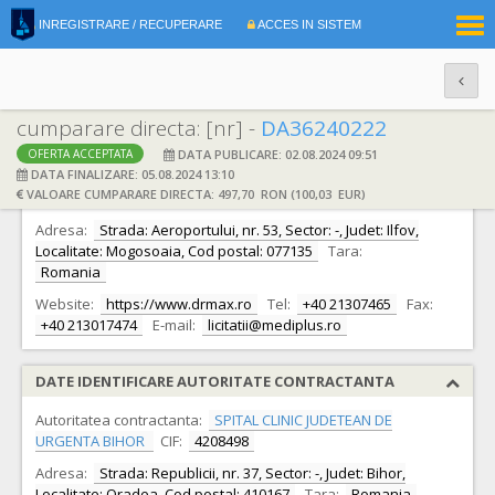
|
INREGISTRARE / RECUPERARE
ACCES IN SISTEM
RO
EN
cumparare directa: [nr] -
DA36240222
DATA PUBLICARE: 02.08.2024 09:51
OFERTA ACCEPTATA
DATE IDENTIFICARE OFERTANT
DATA FINALIZARE: 05.08.2024 13:10
VALOARE CUMPARARE DIRECTA: 497,70 RON (100,03 EUR)
Ofertant:
S.C. DR.MAX S.R.L.
CIF:
9378655
Adresa:
Strada: Aeroportului, nr. 53, Sector: -, Judet: Ilfov,
Localitate: Mogosoaia, Cod postal: 077135
Tara:
Romania
Website:
https://www.drmax.ro
Tel:
+40 21307465
Fax:
+40 213017474
E-mail:
licitatii@mediplus.ro
DATE IDENTIFICARE AUTORITATE CONTRACTANTA
Autoritatea contractanta:
SPITAL CLINIC JUDETEAN DE
URGENTA BIHOR
CIF:
4208498
Adresa:
Strada: Republicii, nr. 37, Sector: -, Judet: Bihor,
Localitate: Oradea, Cod postal: 410167
Tara:
Romania