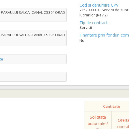
Cod si denumire CPV
71520000-9 - Servicii de sup
AREA PARAULUI SALCA -CANAL CS39" ORAD
lucrarilor (Rev.2)
Tip de contract
Servicii
AREA PARAULUI SALCA -CANAL CS39" ORAD
Finantare prin fonduri com
Nu
te
Cantitate
Solicitata
Ofert
autoritate /
opera