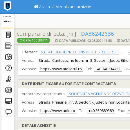
Acasa
Vizualizare achizitie
E - LICITATIE
MENIU
cumparare directa: [nr] -
DA36242636
DATA PUBLICARE: 02.08.2024 11:58
DATA F
OFERTA ACCEPTATA
DATE IDENTIFICARE OFERTANT
Ofertant:
S.C. ATELIERUL PRO CONSTRUCT S.R.L. S.R.L.
CIF:
Adresa:
Strada: Cantacuzino Ioan, nr. 3, Sector: -, Judet: Bih
Website:
https://www.atelierul.ro
Tel:
+40 740214732
Fax
DATE IDENTIFICARE AUTORITATE CONTRACTANTA
Autoritatea contractanta:
SOCIETATEA AGENTIA DE DEZVOLTA
Adresa:
Strada: Primăriei, nr. 3, Sector: -, Judet: Bihor, Local
Website:
https://www.adlo.ro
Tel:
+40 359889389
Fax:
+
DETALII ACHIZITIE