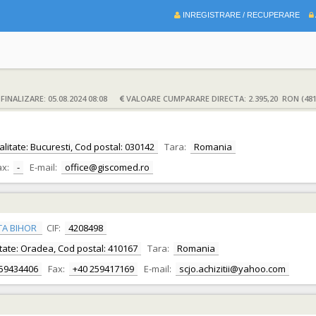
INREGISTRARE / RECUPERARE
INALIZARE: 05.08.2024 08:08
VALOARE CUMPARARE DIRECTA: 2.395,20 RON (481
calitate: Bucuresti, Cod postal: 030142
Tara:
Romania
ax:
-
E-mail:
office@giscomed.ro
TA BIHOR
CIF:
4208498
alitate: Oradea, Cod postal: 410167
Tara:
Romania
259434406
Fax:
+40 259417169
E-mail:
scjo.achizitii@yahoo.com