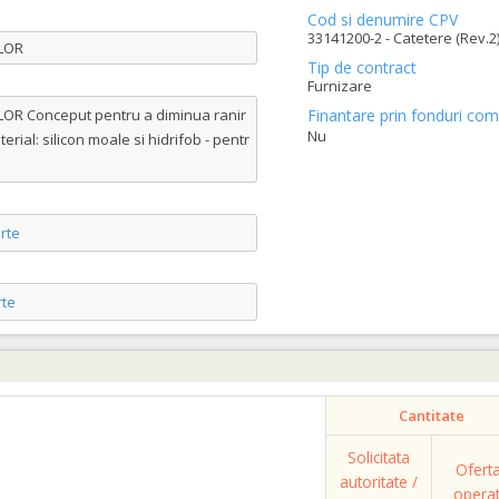
Cod si denumire CPV
33141200-2 - Catetere (Rev.2
LOR
Tip de contract
Furnizare
R Conceput pentru a diminua ranir
Finantare prin fonduri com
Nu
aterial: silicon moale si hidrifob - pentr
rte
te
Cantitate
Solicitata
Ofert
autoritate /
opera