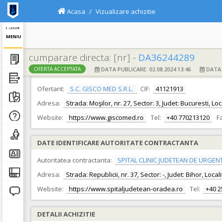
Acasa
Vizualizare achizitie
E - LICITATIE
MENIU
cumparare directa: [nr] -
DA36244289
DATA PUBLICARE: 02.08.2024 13:46
DATA F
OFERTA ACCEPTATA
DATE IDENTIFICARE OFERTANT
Ofertant:
S.C. GISCO MED S.R.L.
CIF:
41121913
Adresa:
Strada: Moşilor, nr. 27, Sector: 3, Judet: Bucuresti, Lo
Website:
https://www.giscomed.ro
Tel:
+40 770213120
F
DATE IDENTIFICARE AUTORITATE CONTRACTANTA
Autoritatea contractanta:
SPITAL CLINIC JUDETEAN DE URGEN
Adresa:
Strada: Republicii, nr. 37, Sector: -, Judet: Bihor, Loc
Website:
https://www.spitaljudetean-oradea.ro
Tel:
+40 
DETALII ACHIZITIE