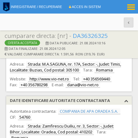
|
INREGISTRARE / RECUPERARE
ACCES IN SISTEM
RO
EN
cumparare directa: [nr] -
DA36326325
DATA PUBLICARE: 21.08.2024 10:16
OFERTA ACCEPTATA
DATE IDENTIFICARE OFERTANT
DATA FINALIZARE: 21.08.2024 12:05
VALOARE CUMPARARE DIRECTA: 1.591,56 RON (319,76 EUR)
Ofertant:
S.C. VIO-NET S.R.L.
CIF:
18734581
Adresa:
Strada: M.A.SAGUNA, nr. 17A, Sector: -, Judet: Timis,
Localitate: Buzias, Cod postal: 305100
Tara:
Romania
Website:
http://www.vio-net.ro
Tel:
+40 356569440
Fax:
+40 356780298
E-mail:
dana@vio-net.ro
DATE IDENTIFICARE AUTORITATE CONTRACTANTA
Autoritatea contractanta:
COMPANIA DE APA ORADEA S.A.
CIF:
54760
Adresa:
Strada: Zamfirescu Duiliu, nr. 3, Sector: -, Judet:
Bihor, Localitate: Oradea, Cod postal: 410202
Tara:
Romania