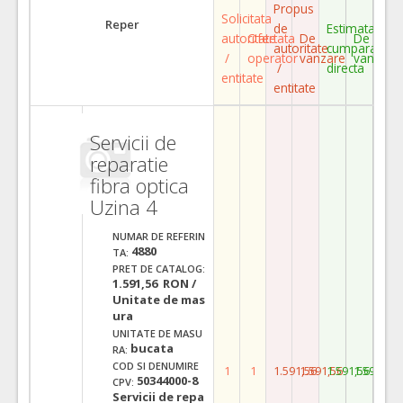
Propus
Solicitata
Reper
de
Estimata
autoritate
Ofertata
De
De
autoritate
cumparare
/
operator
vanzare
vanzare
/
directa
entitate
entitate
Servicii de
reparatie
fibra optica
Uzina 4
NUMAR DE REFERIN
4880
TA:
PRET DE CATALOG:
1.591,56 RON /
Unitate de mas
ura
UNITATE DE MASU
bucata
RA:
COD SI DENUMIRE
1
1
1.591,56
1.591,56
1.591,56
1.591,56
50344000-8
CPV:
Servicii de repa