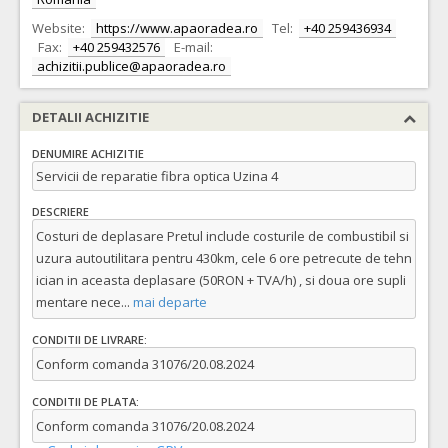
Website:
https://www.apaoradea.ro
Tel:
+40 259436934
Fax:
+40 259432576
E-mail:
achizitii.publice@apaoradea.ro
DETALII ACHIZITIE
DENUMIRE ACHIZITIE
Servicii de reparatie fibra optica Uzina 4
DESCRIERE
Costuri de deplasare Pretul include costurile de combustibil si
uzura autoutilitara pentru 430km, cele 6 ore petrecute de tehn
ician in aceasta deplasare (50RON + TVA/h) , si doua ore supli
mentare nece
...
mai departe
CONDITII DE LIVRARE:
Conform comanda 31076/20.08.2024
CONDITII DE PLATA:
Conform comanda 31076/20.08.2024