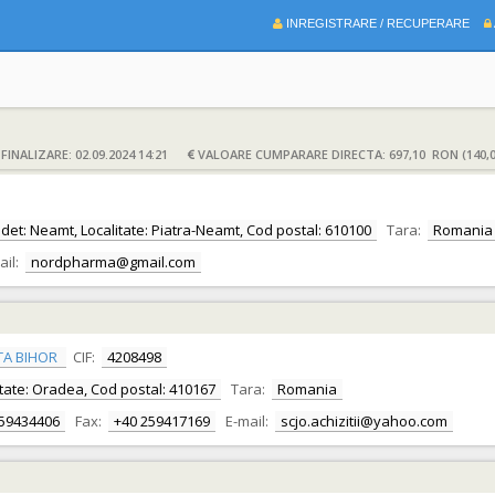
INREGISTRARE / RECUPERARE
INALIZARE: 02.09.2024 14:21
VALOARE CUMPARARE DIRECTA: 697,10 RON (140,
Judet: Neamt, Localitate: Piatra-Neamt, Cod postal: 610100
Tara:
Romania
ail:
nordpharma@gmail.com
TA BIHOR
CIF:
4208498
alitate: Oradea, Cod postal: 410167
Tara:
Romania
259434406
Fax:
+40 259417169
E-mail:
scjo.achizitii@yahoo.com