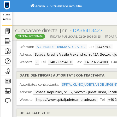
Acasa
Vizualizare achizitie
E - LICITATIE
MENIU
cumparare directa: [nr] -
DA36413427
DATA PUBLICARE: 02.09.2024 08:23
DATA F
OFERTA ACCEPTATA
DATE IDENTIFICARE OFERTANT
Ofertant:
S.C. NORD PHARMA S.R.L. S.R.L.
CIF:
14477809
Adresa:
Strada: Ureche Vasile Alexandru, nr. 12A, Sector: -, 
Website:
-
Tel:
+40 232254100
Fax:
+40 232254100
E-m
DATE IDENTIFICARE AUTORITATE CONTRACTANTA
Autoritatea contractanta:
SPITAL CLINIC JUDETEAN DE URGEN
Adresa:
Strada: Republicii, nr. 37, Sector: -, Judet: Bihor, Loc
Website:
https://www.spitaljudetean-oradea.ro
Tel:
+40 
DETALII ACHIZITIE