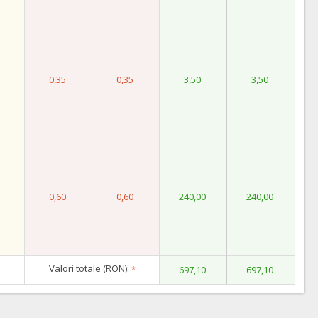
0,35
0,35
3,50
3,50
0,60
0,60
240,00
240,00
Valori totale (RON):
*
697,10
697,10