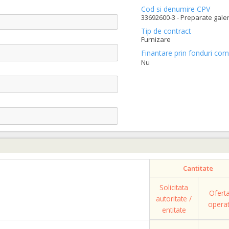
Cod si denumire CPV
33692600-3 - Preparate galen
Tip de contract
Furnizare
Finantare prin fonduri com
Nu
Cantitate
Solicitata
Ofert
autoritate /
opera
entitate