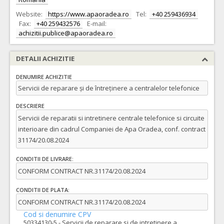
Website:
https://www.apaoradea.ro
Tel:
+40 259436934
Fax:
+40 259432576
E-mail:
achizitii.publice@apaoradea.ro
DETALII ACHIZITIE
DENUMIRE ACHIZITIE
Servicii de reparare și de întreținere a centralelor telefonice
DESCRIERE
Servicii de reparatii si intretinere centrale telefonice si circuite
interioare din cadrul Companiei de Apa Oradea, conf. contract
31174/20.08.2024
CONDITII DE LIVRARE:
CONFORM CONTRACT NR.31174/20.08.2024
CONDITII DE PLATA:
CONFORM CONTRACT NR.31174/20.08.2024
Cod si denumire CPV
50334130-5 - Servicii de reparare si de intretinere a