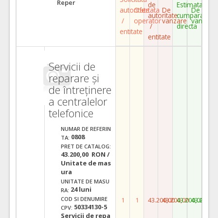
Reper
de
Estimata
autoritate
Ofertata
De
De
autoritate
cumparare
/
operator
vanzare
vanzare
/
directa
entitate
entitate
Servicii de
reparare și
de întreținere
a centralelor
telefonice
NUMAR DE REFERIN
0808
TA:
PRET DE CATALOG:
43.200,00 RON /
Unitate de mas
ura
UNITATE DE MASU
24 luni
RA:
COD SI DENUMIRE
1
1
43.200,00
43.200,00
43.200,00
43.200,0
50334130-5
CPV:
Servicii de repa