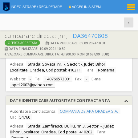
|
INREGISTRARE / RECUPERARE
ACCES IN SISTEM
RO
EN
cumparare directa: [nr] -
DA36470808
DATA PUBLICARE: 09.09.2024 10:31
OFERTA ACCEPTATA
DATE IDENTIFICARE OFERTANT
DATA FINALIZARE: 10.09.2024 10:39
VALOARE CUMPARARE DIRECTA: 43.200,00 RON (8.684,99 EUR)
Ofertant:
S.C. APEL COMSERV S.R.L.
CIF:
14467040
Adresa:
Strada: Sovata, nr. 7, Sector: -, Judet: Bihor,
Localitate: Oradea, Cod postal: 410311
Tara:
Romania
Website:
-
Tel:
+40766573001
Fax:
-
E-mail:
apel.2002@yahoo.com
DATE IDENTIFICARE AUTORITATE CONTRACTANTA
Autoritatea contractanta:
COMPANIA DE APA ORADEA S.A.
CIF:
54760
Adresa:
Strada: Zamfirescu Duiliu, nr. 3, Sector: -, Judet:
Bihor, Localitate: Oradea, Cod postal: 410202
Tara:
Romania