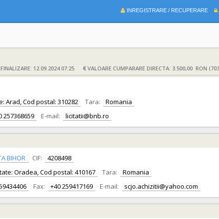
INREGISTRARE / RECUPERARE
INALIZARE: 12.09.2024 07:25
VALOARE CUMPARARE DIRECTA: 3.500,00 RON (703
ate: Arad, Cod postal: 310282
Tara:
Romania
0 257368659
E-mail:
licitatii@bnb.ro
TA BIHOR
CIF:
4208498
alitate: Oradea, Cod postal: 410167
Tara:
Romania
259434406
Fax:
+40 259417169
E-mail:
scjo.achizitii@yahoo.com