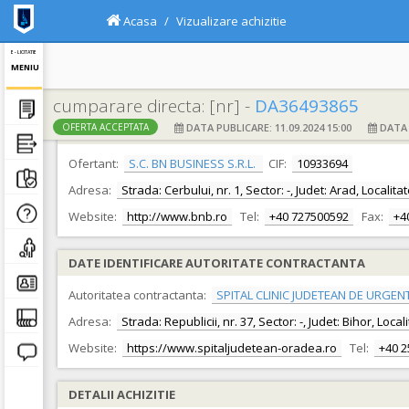
Acasa
Vizualizare achizitie
E - LICITATIE
MENIU
cumparare directa: [nr] -
DA36493865
DATA PUBLICARE: 11.09.2024 15:00
DATA F
OFERTA ACCEPTATA
DATE IDENTIFICARE OFERTANT
Ofertant:
S.C. BN BUSINESS S.R.L.
CIF:
10933694
Adresa:
Strada: Cerbului, nr. 1, Sector: -, Judet: Arad, Localit
Website:
http://www.bnb.ro
Tel:
+40 727500592
Fax:
+4
DATE IDENTIFICARE AUTORITATE CONTRACTANTA
Autoritatea contractanta:
SPITAL CLINIC JUDETEAN DE URGEN
Adresa:
Strada: Republicii, nr. 37, Sector: -, Judet: Bihor, Loc
Website:
https://www.spitaljudetean-oradea.ro
Tel:
+40 
DETALII ACHIZITIE