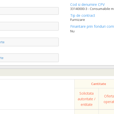
Cod si denumire CPV
33140000-3 - Consumabile me
Tip de contract
Furnizare
Finantare prin fonduri com
Nu
rte
te
Cantitate
Solicitata
Ofert
autoritate /
opera
entitate