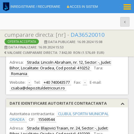
|
INREGISTRARE / RECUPERARE
ACCES IN SISTEM
RO
EN
cumparare directa: [nr] -
DA36520010
DATA PUBLICARE: 16.09.2024 15:08
OFERTA ACCEPTATA
DATE IDENTIFICARE OFERTANT
DATA FINALIZARE: 16.09.2024 15:53
VALOARE CUMPARARE DIRECTA: 7.842,00 RON (1.576,69 EUR)
Ofertant:
S.C. Lincoln Trade S.R.L.
CIF:
31002516
Adresa:
Strada: Lincoln Abraham, nr. 12, Sector: -, Judet:
Bihor, Localitate: Oradea, Cod postal: 410252
Tara:
Romania
Website:
-
Tel:
+40 740043577
Fax:
-
E-mail:
csaba@depozituldetricouri.ro
DATE IDENTIFICARE AUTORITATE CONTRACTANTA
Autoritatea contractanta:
CLUBUL SPORTIV MUNICIPAL
ORADEA
CIF:
15569544
Adresa:
Strada: Blajovici Traian, nr. 24, Sector: -, Judet:
Bihor, Localitate: Oradea, Cod postal: 410209
Tara: