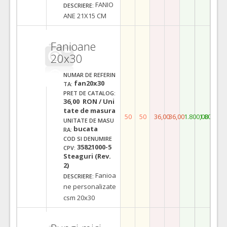
FANIO
DESCRIERE:
ANE 21X15 CM
Fanioane
20x30
NUMAR DE REFERIN
fan20x30
TA:
PRET DE CATALOG:
36,00 RON / Uni
tate de masura
50
50
36,00
36,00
1.800,00
1.800,00
UNITATE DE MASU
bucata
RA:
COD SI DENUMIRE
35821000-5
CPV:
Steaguri (Rev.
2)
Fanioa
DESCRIERE:
ne personalizate
csm 20x30