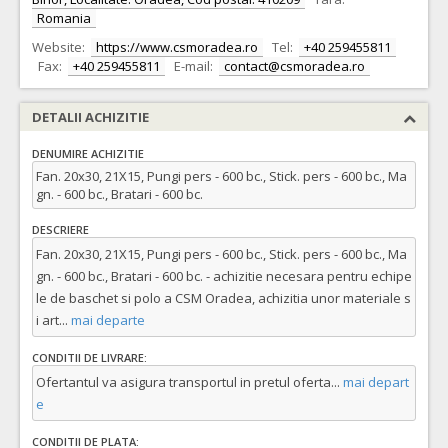
Romania
Website:
https://www.csmoradea.ro
Tel:
+40 259455811
Fax:
+40 259455811
E-mail:
contact@csmoradea.ro
DETALII ACHIZITIE
DENUMIRE ACHIZITIE
Fan. 20x30, 21X15, Pungi pers - 600 bc., Stick. pers - 600 bc., Ma
gn. - 600 bc., Bratari - 600 bc.
DESCRIERE
Fan. 20x30, 21X15, Pungi pers - 600 bc., Stick. pers - 600 bc., Ma
gn. - 600 bc., Bratari - 600 bc. - achizitie necesara pentru echipe
le de baschet si polo a CSM Oradea, achizitia unor materiale s
i art
...
mai departe
CONDITII DE LIVRARE:
Ofertantul va asigura transportul in pretul oferta
...
mai depart
e
CONDITII DE PLATA: