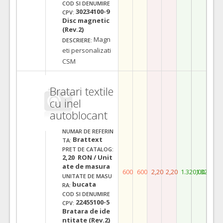
COD SI DENUMIRE
30234100-9
CPV:
Disc magnetic
(Rev.2)
Magn
DESCRIERE:
eti personalizati
CSM
Bratari textile
cu inel
autoblocant
NUMAR DE REFERIN
Brattext
TA:
PRET DE CATALOG:
2,20 RON / Unit
ate de masura
600
600
2,20
2,20
1.320,00
1.320,00
UNITATE DE MASU
bucata
RA:
COD SI DENUMIRE
22455100-5
CPV:
Bratara de ide
ntitate (Rev.2)