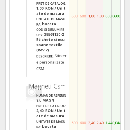
PRET DE CATALOG:
1,00 RON / Unit
ate de masura
600
600
1,00
1,00
600,00
600,00
UNITATE DE MASU
bucata
RA:
COD SI DENUMIRE
39561130-2
CPV:
Etichete si ecu
soane textile
(Rev.2)
Sticker
DESCRIERE:
e personalizate
CSM
Magneti Csm
NUMAR DE REFERIN
MAGN
TA:
PRET DE CATALOG:
2,40 RON / Unit
ate de masura
UNITATE DE MASU
600
600
2,40
2,40
1.440,00
1.440,00
bucata
RA: