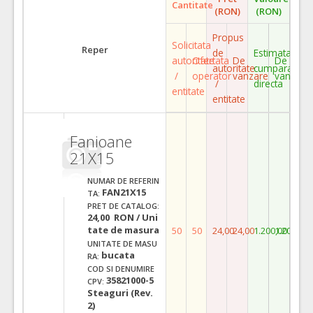
Cantitate
(RON)
(RON)
Propus
Solicitata
Reper
de
Estimata
autoritate
Ofertata
De
De
autoritate
cumparare
/
operator
vanzare
vanzare
/
directa
entitate
entitate
Fanioane
21X15
NUMAR DE REFERIN
FAN21X15
TA:
PRET DE CATALOG:
24,00 RON / Uni
tate de masura
50
50
24,00
24,00
1.200,00
1.200,00
UNITATE DE MASU
bucata
RA:
COD SI DENUMIRE
35821000-5
CPV:
Steaguri (Rev.
2)