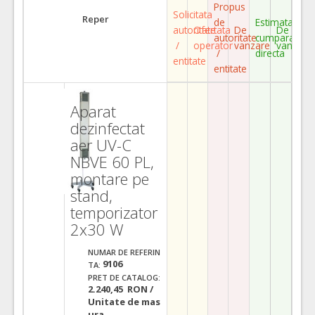
Propus
Solicitata
Reper
de
Estimata
autoritate
Ofertata
De
De
autoritate
cumparare
/
operator
vanzare
vanzare
/
directa
entitate
entitate
Aparat
dezinfectat
aer UV-C
NBVE 60 PL,
montare pe
stand,
temporizator
2x30 W
NUMAR DE REFERIN
9106
TA:
PRET DE CATALOG:
2.240,45 RON /
Unitate de mas
ura