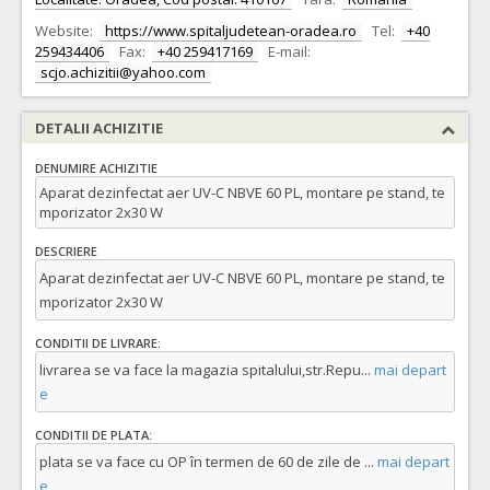
Website:
https://www.spitaljudetean-oradea.ro
Tel:
+40
259434406
Fax:
+40 259417169
E-mail:
scjo.achizitii@yahoo.com
DETALII ACHIZITIE
DENUMIRE ACHIZITIE
Aparat dezinfectat aer UV-C NBVE 60 PL, montare pe stand, te
mporizator 2x30 W
DESCRIERE
Aparat dezinfectat aer UV-C NBVE 60 PL, montare pe stand, te
mporizator 2x30 W
CONDITII DE LIVRARE:
livrarea se va face la magazia spitalului,str.Repu
...
mai depart
e
CONDITII DE PLATA:
plata se va face cu OP în termen de 60 de zile de
...
mai depart
e