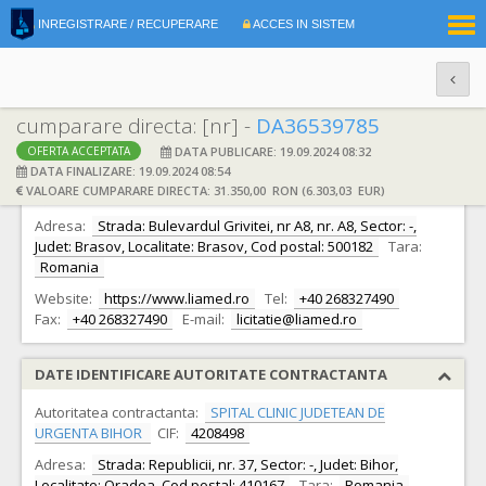
|
INREGISTRARE / RECUPERARE
ACCES IN SISTEM
RO
EN
cumparare directa: [nr] -
DA36539785
DATA PUBLICARE: 19.09.2024 08:32
OFERTA ACCEPTATA
DATE IDENTIFICARE OFERTANT
DATA FINALIZARE: 19.09.2024 08:54
VALOARE CUMPARARE DIRECTA: 31.350,00 RON (6.303,03 EUR)
Ofertant:
S.C. LIAMED S.R.L.
CIF:
10188824
Adresa:
Strada: Bulevardul Grivitei, nr A8, nr. A8, Sector: -,
Judet: Brasov, Localitate: Brasov, Cod postal: 500182
Tara:
Romania
Website:
https://www.liamed.ro
Tel:
+40 268327490
Fax:
+40 268327490
E-mail:
licitatie@liamed.ro
DATE IDENTIFICARE AUTORITATE CONTRACTANTA
Autoritatea contractanta:
SPITAL CLINIC JUDETEAN DE
URGENTA BIHOR
CIF:
4208498
Adresa:
Strada: Republicii, nr. 37, Sector: -, Judet: Bihor,
Localitate: Oradea, Cod postal: 410167
Tara:
Romania