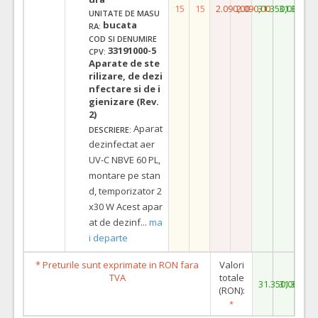
15
15
2.090,00
2.090,00
31.350,00
31.350,0
UNITATE DE MASU
bucata
RA:
COD SI DENUMIRE
33191000-5
CPV:
Aparate de ste
rilizare, de dezi
nfectare si de i
gienizare (Rev.
2)
Aparat
DESCRIERE:
dezinfectat aer
UV-C NBVE 60 PL,
montare pe stan
d, temporizator 2
x30 W Acest apar
at de dezinf
...
ma
i departe
* Preturile sunt exprimate in RON fara
Valori
TVA
totale
31.350,00
31.350,0
(RON):
*