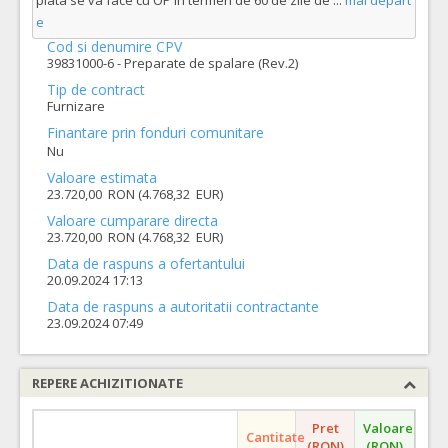
plata se va face cu OP în termen de 60 de zile de
...
mai depart
e
Cod si denumire CPV
39831000-6 - Preparate de spalare (Rev.2)
Tip de contract
Furnizare
Finantare prin fonduri comunitare
Nu
Valoare estimata
23.720,00 RON (4.768,32 EUR)
Valoare cumparare directa
23.720,00 RON (4.768,32 EUR)
Data de raspuns a ofertantului
20.09.2024 17:13
Data de raspuns a autoritatii contractante
23.09.2024 07:49
REPERE ACHIZITIONATE
Pret
Valoare
Cantitate
(RON)
(RON)