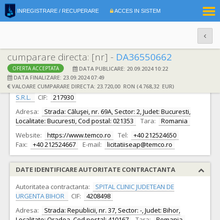
|
INREGISTRARE / RECUPERARE
ACCES IN SISTEM
RO
EN
cumparare directa: [nr] -
DA36550662
DATA PUBLICARE: 20.09.2024 10:22
OFERTA ACCEPTATA
DATE IDENTIFICARE OFERTANT
DATA FINALIZARE: 23.09.2024 07:49
VALOARE CUMPARARE DIRECTA: 23.720,00 RON (4.768,32 EUR)
Ofertant:
S.C. TEHNO ELECTRO MEDICAL COMPANY S.R.L.
S.R.L.
CIF:
217930
Adresa:
Strada: Căluşei, nr. 69A, Sector: 2, Judet: Bucuresti,
Localitate: Bucuresti, Cod postal: 021353
Tara:
Romania
Website:
https://www.temco.ro
Tel:
+40 212524650
Fax:
+40 212524667
E-mail:
licitatiiseap@temco.ro
DATE IDENTIFICARE AUTORITATE CONTRACTANTA
Autoritatea contractanta:
SPITAL CLINIC JUDETEAN DE
URGENTA BIHOR
CIF:
4208498
Adresa:
Strada: Republicii, nr. 37, Sector: -, Judet: Bihor,
Localitate: Oradea, Cod postal: 410167
Tara:
Romania