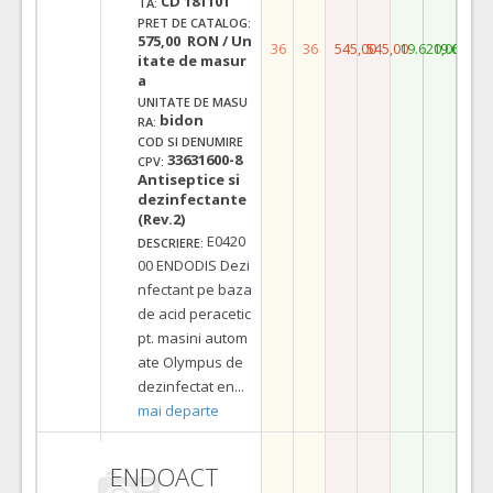
CD 181101
TA:
PRET DE CATALOG:
575,00 RON / Un
36
36
545,00
545,00
19.620,00
19.620,0
itate de masur
a
UNITATE DE MASU
bidon
RA:
COD SI DENUMIRE
33631600-8
CPV:
Antiseptice si
dezinfectante
(Rev.2)
E0420
DESCRIERE:
00 ENDODIS Dezi
nfectant pe baza
de acid peracetic
pt. masini autom
ate Olympus de
dezinfectat en
...
mai departe
ENDOACT