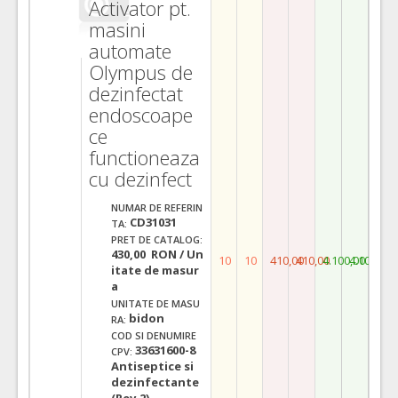
Activator pt.
masini
automate
Olympus de
dezinfectat
endoscoape
ce
functioneaza
cu dezinfect
NUMAR DE REFERIN
CD31031
TA:
PRET DE CATALOG:
430,00 RON / Un
10
10
410,00
410,00
4.100,00
4.100,00
itate de masur
a
UNITATE DE MASU
bidon
RA:
COD SI DENUMIRE
33631600-8
CPV:
Antiseptice si
dezinfectante
(Rev.2)