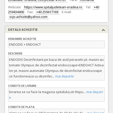
Website:
https://www.spitaljudetean-oradea.ro
Tel:
+40
259434406
Fax:
+40 259417169
E-mail:
scjo.achizitii@yahoo.com
DETALII ACHIZITIE
DENUMIRE ACHIZITIE
ENDODIS + ENDOACT
DESCRIERE
ENDODIS Dezinfectant pe baza de acid peracetic pt. masini au
tomate Olympus de dezinfectat endoscoape+ENDOACT Activa
tor pt. masini automate Olympus de dezinfectat endoscoape
ce functioneaza cu dezinfec
...
mai departe
CONDITII DE LIVRARE:
livrarea se va face la magazia spitalului,str.Repu
...
mai depart
e
CONDITII DE PLATA: