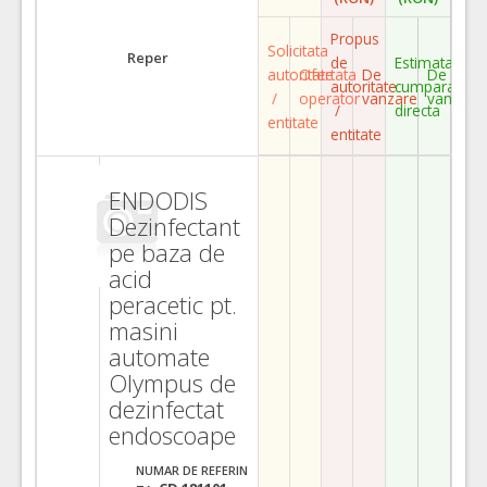
Propus
Solicitata
Reper
de
Estimata
autoritate
Ofertata
De
De
autoritate
cumparare
/
operator
vanzare
vanzare
/
directa
entitate
entitate
ENDODIS
Dezinfectant
pe baza de
acid
peracetic pt.
masini
automate
Olympus de
dezinfectat
endoscoape
NUMAR DE REFERIN