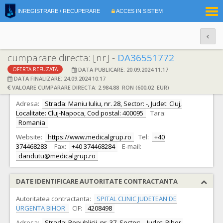
|
INREGISTRARE / RECUPERARE
ACCES IN SISTEM
RO
EN
cumparare directa: [nr] -
DA36551772
DATA PUBLICARE: 20.09.2024 11:17
OFERTA REFUZATA
DATE IDENTIFICARE OFERTANT
DATA FINALIZARE: 24.09.2024 10:17
VALOARE CUMPARARE DIRECTA: 2.984,88 RON (600,02 EUR)
Ofertant:
S.C. MEDICAL GRUP S.R.L.
CIF:
17845905
Adresa:
Strada: Maniu Iuliu, nr. 28, Sector: -, Judet: Cluj,
Localitate: Cluj-Napoca, Cod postal: 400095
Tara:
Romania
Website:
https://www.medicalgrup.ro
Tel:
+40
374468283
Fax:
+40 374468284
E-mail:
dandutu@medicalgrup.ro
DATE IDENTIFICARE AUTORITATE CONTRACTANTA
Autoritatea contractanta:
SPITAL CLINIC JUDETEAN DE
URGENTA BIHOR
CIF:
4208498
Adresa:
Strada: Republicii, nr. 37, Sector: -, Judet: Bihor,