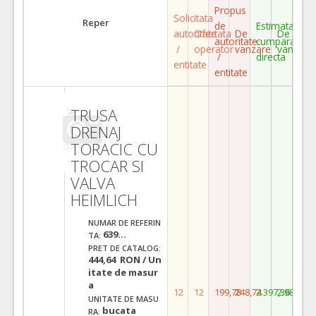
Propus
Solicitata
Reper
de
Estimata
autoritate
Ofertata
De
De
autoritate
cumparare
/
operator
vanzare
vanzare
/
directa
entitate
entitate
TRUSA
DRENAJ
TORACIC CU
TROCAR SI
VALVA
HEIMLICH
NUMAR DE REFERIN
639...
TA:
PRET DE CATALOG:
444,64 RON / Un
itate de masur
a
12
12
199,78
248,74
2.397,36
2.984,88
UNITATE DE MASU
bucata
RA: