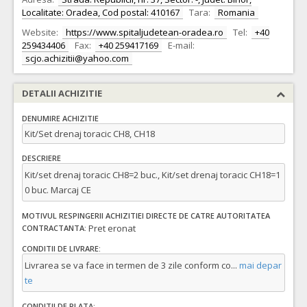
Localitate: Oradea, Cod postal: 410167
Tara:
Romania
Website:
https://www.spitaljudetean-oradea.ro
Tel:
+40
259434406
Fax:
+40 259417169
E-mail:
scjo.achizitii@yahoo.com
DETALII ACHIZITIE
DENUMIRE ACHIZITIE
Kit/Set drenaj toracic CH8, CH18
DESCRIERE
Kit/set drenaj toracic CH8=2 buc., Kit/set drenaj toracic CH18=1
0 buc. Marcaj CE
MOTIVUL RESPINGERII ACHIZITIEI DIRECTE DE CATRE AUTORITATEA
Pret eronat
CONTRACTANTA:
CONDITII DE LIVRARE:
Livrarea se va face in termen de 3 zile conform co
...
mai depar
te
CONDITII DE PLATA: