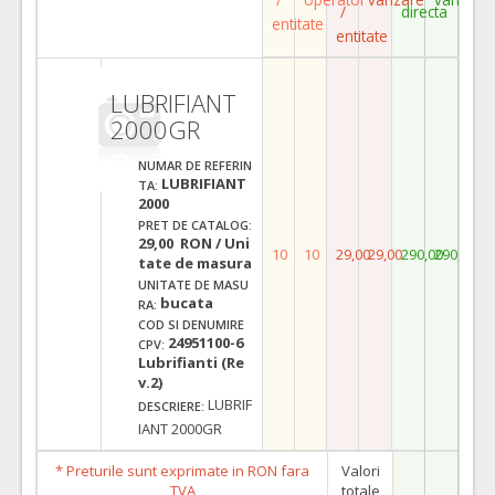
/
directa
entitate
entitate
LUBRIFIANT
2000GR
NUMAR DE REFERIN
LUBRIFIANT
TA:
2000
PRET DE CATALOG:
29,00 RON / Uni
10
10
29,00
29,00
290,00
290,00
tate de masura
UNITATE DE MASU
bucata
RA:
COD SI DENUMIRE
24951100-6
CPV:
Lubrifianti (Re
v.2)
LUBRIF
DESCRIERE:
IANT 2000GR
* Preturile sunt exprimate in RON fara
Valori
TVA
totale