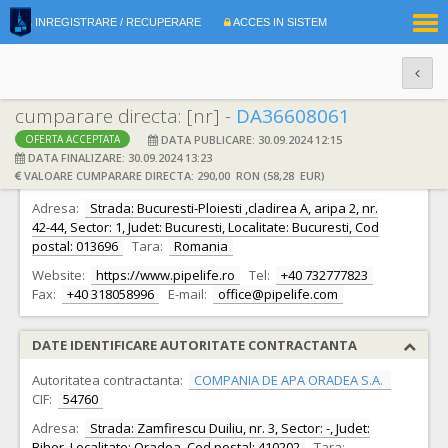
|
INREGISTRARE / RECUPERARE
ACCES IN SISTEM
RO
EN
cumparare directa: [nr] -
DA36608061
DATA PUBLICARE: 30.09.2024 12:15
OFERTA ACCEPTATA
DATE IDENTIFICARE OFERTANT
DATA FINALIZARE: 30.09.2024 13:23
VALOARE CUMPARARE DIRECTA: 290,00 RON (58,28 EUR)
Ofertant:
S.C. PIPELIFE ROMANIA SRL S.R.L.
CIF:
8743892
Adresa:
Strada: Bucuresti-Ploiesti ,cladirea A, aripa 2, nr.
42-44, Sector: 1, Judet: Bucuresti, Localitate: Bucuresti, Cod
postal: 013696
Tara:
Romania
Website:
https://www.pipelife.ro
Tel:
+40 732777823
Fax:
+40 318058996
E-mail:
office@pipelife.com
DATE IDENTIFICARE AUTORITATE CONTRACTANTA
Autoritatea contractanta:
COMPANIA DE APA ORADEA S.A.
CIF:
54760
Adresa:
Strada: Zamfirescu Duiliu, nr. 3, Sector: -, Judet:
Bihor, Localitate: Oradea, Cod postal: 410202
Tara: