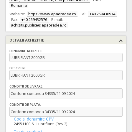
Romania
Website:
https://www.apaoradea.ro
Tel:
+40 259436934
Fax:
+40 259432576
E-mail:
achizitii.publice@apaoradea.ro
DETALII ACHIZITIE
DENUMIRE ACHIZITIE
LUBRIFIANT 2000GR
DESCRIERE
LUBRIFIANT 2000GR
CONDITII DE LIVRARE:
Conform comanda 34335/11.09.2024
CONDITII DE PLATA:
Conform comanda 34335/11.09.2024
Cod si denumire CPV
24951100-6 - Lubrifianti (Rev.2)
Tip de contract