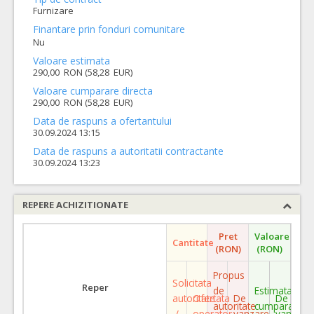
Furnizare
Finantare prin fonduri comunitare
Nu
Valoare estimata
290,00 RON (58,28 EUR)
Valoare cumparare directa
290,00 RON (58,28 EUR)
Data de raspuns a ofertantului
30.09.2024 13:15
Data de raspuns a autoritatii contractante
30.09.2024 13:23
REPERE ACHIZITIONATE
Pret
Valoare
Cantitate
(RON)
(RON)
Propus
Solicitata
Reper
de
Estimata
autoritate
Ofertata
De
De
autoritate
cumparare
/
operator
vanzare
vanzare