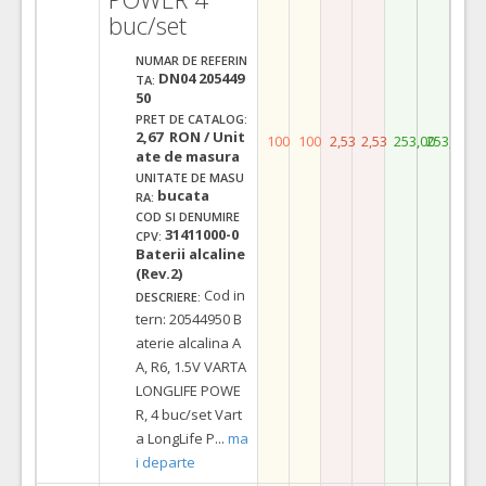
buc/set
NUMAR DE REFERIN
DN04 205449
TA:
50
PRET DE CATALOG:
2,67 RON / Unit
100
100
2,53
2,53
253,00
253,00
ate de masura
UNITATE DE MASU
bucata
RA:
COD SI DENUMIRE
31411000-0
CPV:
Baterii alcaline
(Rev.2)
Cod in
DESCRIERE:
tern: 20544950 B
aterie alcalina A
A, R6, 1.5V VARTA
LONGLIFE POWE
R, 4 buc/set Vart
a LongLife P
...
ma
i departe