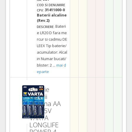
COD SI DENUMIRE
31411000-0
CPV:
Baterii alcaline
(Rev.2)
Bateri
DESCRIERE:
e LR20 D fara me
rcur si cadmiu DE
LEEX Tip baterie/
acumulator: Alcal
in Numar bucati/
blister: 2
...
mai d
eparte
Baterie
baterii
alcalina AA
R6 1.5V
VARTA
LONGLIFE
POWER 4