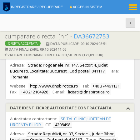
|
INREGISTRARE / RECUPERARE
ACCES IN SISTEM
RO
EN
cumparare directa: [nr] -
DA36672753
DATA PUBLICARE: 09.10.2024 08:51
OFERTA ACCEPTATA
DATE IDENTIFICARE OFERTANT
DATA FINALIZARE: 09.10.2024 11:06
VALOARE CUMPARARE DIRECTA: 851,50 RON (171,09 EUR)
Ofertant:
S.C. DNS BIROTICA S.R.L.
CIF:
16310679
Adresa:
Strada: Pogoanele, nr. 147, Sector: 4, Judet:
Bucuresti, Localitate: Bucuresti, Cod postal: 041117
Tara:
Romania
Website:
http://www.dnsbirotica.ro
Tel:
+40 374461131
Fax:
+40 212104926
E-mail:
licitatii@dnsbirotica.ro
DATE IDENTIFICARE AUTORITATE CONTRACTANTA
Autoritatea contractanta:
SPITAL CLINIC JUDETEAN DE
URGENTA BIHOR
CIF:
4208498
Adresa:
Strada: Republicii, nr. 37, Sector: -, Judet: Bihor,
Localitate: Oradea, Cod postal: 410167
Tara:
Romania