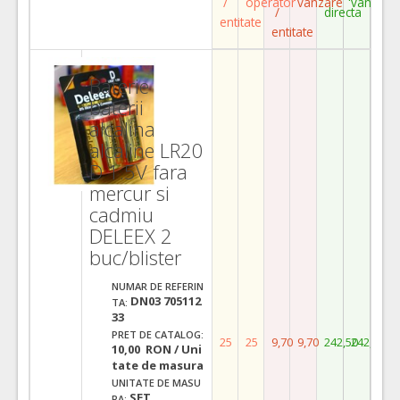
/
operator
vanzare
vanzare
/
directa
entitate
entitate
Baterie
baterii
alcalina
alcaline LR20
D 1.5V fara
mercur si
cadmiu
DELEEX 2
buc/blister
NUMAR DE REFERIN
DN03 705112
TA:
33
PRET DE CATALOG:
25
25
9,70
9,70
242,50
242,50
10,00 RON / Uni
tate de masura
UNITATE DE MASU
SET
RA: