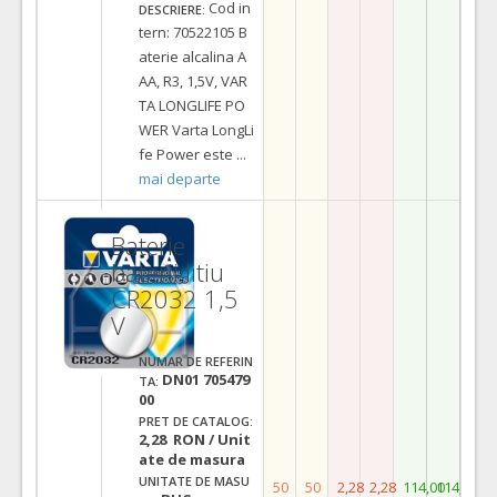
Cod in
DESCRIERE:
tern: 70522105 B
aterie alcalina A
AA, R3, 1,5V, VAR
TA LONGLIFE PO
WER Varta LongLi
fe Power este
...
mai departe
Baterie
baterii litiu
CR2032 1,5
V
NUMAR DE REFERIN
DN01 705479
TA:
00
PRET DE CATALOG:
2,28 RON / Unit
ate de masura
UNITATE DE MASU
50
50
2,28
2,28
114,00
114,00