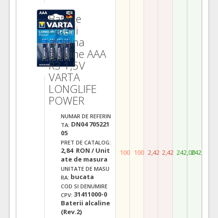
Baterie
baterii
alcalina
alcaline AAA
R3 1,5V
VARTA
LONGLIFE
POWER
NUMAR DE REFERIN
DN04 705221
TA:
05
PRET DE CATALOG:
2,84 RON / Unit
100
100
2,42
2,42
242,00
242,00
ate de masura
UNITATE DE MASU
bucata
RA:
COD SI DENUMIRE
31411000-0
CPV:
Baterii alcaline
(Rev.2)