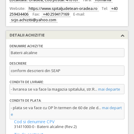
Website:
https://www.spitaljudetean-oradea.ro
Tel:
+40
259434406
Fax:
+40 259417169
E-mail:
scjo.achizitii@yahoo.com
DETALII ACHIZITIE
DENUMIRE ACHIZITIE
Baterii alcaline
DESCRIERE
conform descrierii din SEAP
CONDITII DE LIVRARE:
- livrarea se va face la magazia spitalului, str.R
...
mai departe
CONDITII DE PLATA:
- plata se va face cu OP în termen de 60 de zile d
...
mai depart
e
Cod si denumire CPV
31411000-0 - Baterii alcaline (Rev.2)