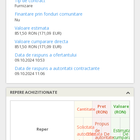
Tip de contract
Furnizare
Finantare prin fonduri comunitare
Nu
Valoare estimata
851,50 RON (171,09 EUR)
Valoare cumparare directa
851,50 RON (171,09 EUR)
Data de raspuns a ofertantului
09.10.2024 10:53
Data de raspuns a autoritatii contractante
09.10.2024 11:06
REPERE ACHIZITIONATE
Pret
Valoare
Cantitate
(RON)
(RON)
Propus
Solicitata
Reper
de
Estimata
autoritate
Ofertata
De
De
autoritate
cumparare