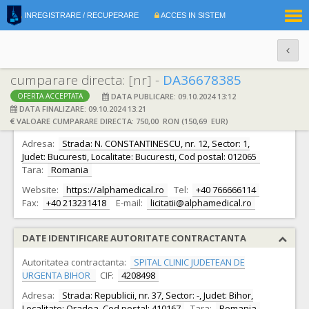
|
INREGISTRARE / RECUPERARE
ACCES IN SISTEM
RO
EN
cumparare directa: [nr] -
DA36678385
DATA PUBLICARE: 09.10.2024 13:12
OFERTA ACCEPTATA
DATE IDENTIFICARE OFERTANT
DATA FINALIZARE: 09.10.2024 13:21
VALOARE CUMPARARE DIRECTA: 750,00 RON (150,69 EUR)
Ofertant:
S.C. ALPHA MEDICAL S.R.L.
CIF:
13878004
Adresa:
Strada: N. CONSTANTINESCU, nr. 12, Sector: 1,
Judet: Bucuresti, Localitate: Bucuresti, Cod postal: 012065
Tara:
Romania
Website:
https://alphamedical.ro
Tel:
+40 766666114
Fax:
+40 213231418
E-mail:
licitatii@alphamedical.ro
DATE IDENTIFICARE AUTORITATE CONTRACTANTA
Autoritatea contractanta:
SPITAL CLINIC JUDETEAN DE
URGENTA BIHOR
CIF:
4208498
Adresa:
Strada: Republicii, nr. 37, Sector: -, Judet: Bihor,
Localitate: Oradea, Cod postal: 410167
Tara:
Romania