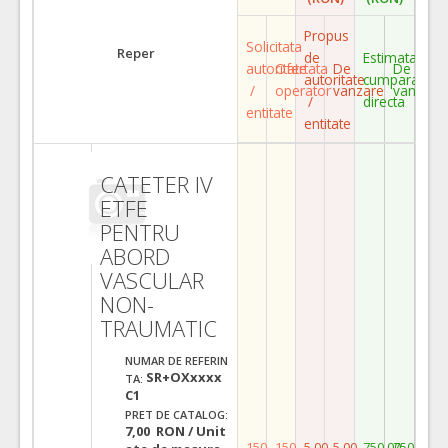
Propus
Solicitata
Reper
de
Estimata
autoritate
Ofertata
De
De
autoritate
cumparare
/
operator
vanzare
vanzare
/
directa
entitate
entitate
CATETER IV
ETFE
PENTRU
ABORD
VASCULAR
NON-
TRAUMATIC
NUMAR DE REFERIN
SR+OXxxxx
TA:
C1
PRET DE CATALOG:
7,00 RON / Unit
150
150
5,00
5,00
750,00
750,00