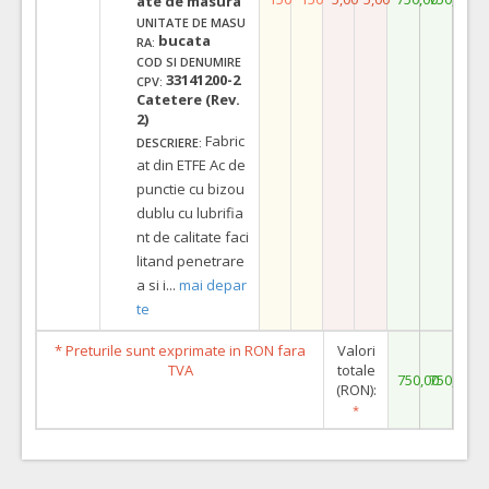
ate de masura
UNITATE DE MASU
bucata
RA:
COD SI DENUMIRE
33141200-2
CPV:
Catetere (Rev.
2)
Fabric
DESCRIERE:
at din ETFE Ac de
punctie cu bizou
dublu cu lubrifia
nt de calitate faci
litand penetrare
a si i
...
mai depar
te
* Preturile sunt exprimate in RON fara
Valori
TVA
totale
750,00
750,00
(RON):
*