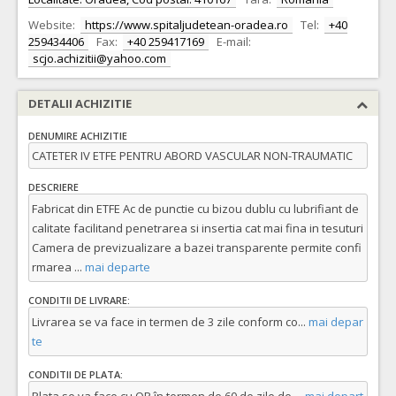
Website:
https://www.spitaljudetean-oradea.ro
Tel:
+40
259434406
Fax:
+40 259417169
E-mail:
scjo.achizitii@yahoo.com
DETALII ACHIZITIE
DENUMIRE ACHIZITIE
CATETER IV ETFE PENTRU ABORD VASCULAR NON-TRAUMATIC
DESCRIERE
Fabricat din ETFE Ac de punctie cu bizou dublu cu lubrifiant de
calitate facilitand penetrarea si insertia cat mai fina in tesuturi
Camera de previzualizare a bazei transparente permite confi
rmarea
...
mai departe
CONDITII DE LIVRARE:
Livrarea se va face in termen de 3 zile conform co
...
mai depar
te
CONDITII DE PLATA: