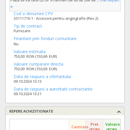
Plata se va face cu OP în termen de 60 de zile de
...
mai depart
e
Cod si denumire CPV
33111710-1 - Accesorii pentru angiografie (Rev.2)
Tip de contract
Furnizare
Finantare prin fonduri comunitare
Nu
Valoare estimata
750,00 RON (150,69 EUR)
Valoare cumparare directa
750,00 RON (150,69 EUR)
Data de raspuns a ofertantului
09.10.2024 13:13
Data de raspuns a autoritatii contractante
09.10.2024 13:21
REPERE ACHIZITIONATE
Pret
Valoare
Cantitate
(RON)
(RON)