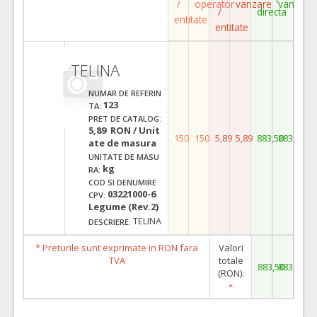
/
operator
vanzare
vanzare
/
directa
entitate
entitate
TELINA
NUMAR DE REFERIN
123
TA:
PRET DE CATALOG:
5,89 RON / Unit
150
150
5,89
5,89
883,50
883,50
ate de masura
UNITATE DE MASU
kg
RA:
COD SI DENUMIRE
03221000-6
CPV:
Legume (Rev.2)
TELINA
DESCRIERE:
* Preturile sunt exprimate in RON fara
Valori
TVA
totale
883,50
883,50
(RON):
*