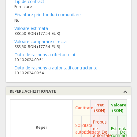
Tip de contract
Furnizare
Finantare prin fonduri comunitare
Nu
Valoare estimata
883,50 RON (177,54 EUR)
Valoare cumparare directa
883,50 RON (177,54 EUR)
Data de raspuns a ofertantului
10.10.2024 09:51
Data de raspuns a autoritatii contractante
10.10.2024 09:54
REPERE ACHIZITIONATE
Pret
Valoare
Cantitate
(RON)
(RON)
Propus
Solicitata
Reper
de
Estimata
autoritate
Ofertata
De
De
autoritate
cumparare