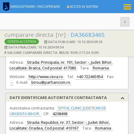
|
INREGISTRARE / RECUPERARE
ACCES IN SISTEM
RO
EN
cumparare directa: [nr] -
DA36683465
DATA PUBLICARE: 10.10.2024 09:33
OFERTA ACCEPTATA
DATE IDENTIFICARE OFERTANT
DATA FINALIZARE: 10.10.2024 09:54
VALOARE CUMPARARE DIRECTA: 883,50 RON (177,54 EUR)
Ofertant:
S.C. PARHAN COM S.R.L.
CIF:
4491776
Adresa:
Strada: Principala, nr. 191, Sector: -, Judet: Bihor,
Localitate: Bratca, Cod postal: 417080
Tara:
Romania
Website:
http://www.ceva.ro
Tel:
+40 722465954
Fax:
-
E-mail:
birou@parhancom.ro
DATE IDENTIFICARE AUTORITATE CONTRACTANTA
Autoritatea contractanta:
SPITAL CLINIC JUDETEAN DE
URGENTA BIHOR
CIF:
4208498
Adresa:
Strada: Republicii, nr. 37, Sector: -, Judet: Bihor,
Localitate: Oradea, Cod postal: 410167
Tara:
Romania