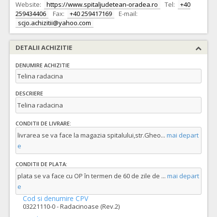
Website:
https://www.spitaljudetean-oradea.ro
Tel:
+40
259434406
Fax:
+40 259417169
E-mail:
scjo.achizitii@yahoo.com
DETALII ACHIZITIE
DENUMIRE ACHIZITIE
Telina radacina
DESCRIERE
Telina radacina
CONDITII DE LIVRARE:
livrarea se va face la magazia spitalului,str.Gheo
...
mai depart
e
CONDITII DE PLATA:
plata se va face cu OP în termen de 60 de zile de
...
mai depart
e
Cod si denumire CPV
03221110-0 - Radacinoase (Rev.2)