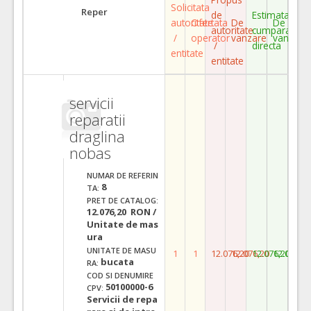
Solicitata
Reper
de
Estimata
autoritate
Ofertata
De
De
autoritate
cumparare
/
operator
vanzare
vanzare
/
directa
entitate
entitate
servicii
reparatii
draglina
nobas
NUMAR DE REFERIN
8
TA:
PRET DE CATALOG:
12.076,20 RON /
Unitate de mas
ura
UNITATE DE MASU
1
1
12.076,20
12.076,20
12.076,20
12.076,2
bucata
RA:
COD SI DENUMIRE
50100000-6
CPV:
Servicii de repa