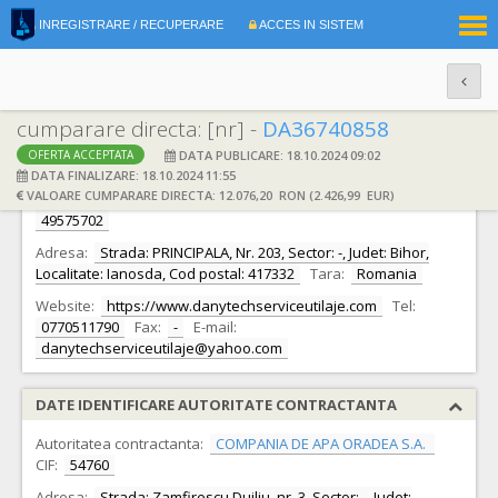
|
INREGISTRARE / RECUPERARE
ACCES IN SISTEM
RO
EN
cumparare directa: [nr] -
DA36740858
DATA PUBLICARE: 18.10.2024 09:02
OFERTA ACCEPTATA
DATE IDENTIFICARE OFERTANT
DATA FINALIZARE: 18.10.2024 11:55
VALOARE CUMPARARE DIRECTA: 12.076,20 RON (2.426,99 EUR)
Ofertant:
S.C. DANYTECH SERVICE UTILAJE S.R.L. S.R.L.
CIF:
49575702
Adresa:
Strada: PRINCIPALA, Nr. 203, Sector: -, Judet: Bihor,
Localitate: Ianosda, Cod postal: 417332
Tara:
Romania
Website:
https://www.danytechserviceutilaje.com
Tel:
0770511790
Fax:
-
E-mail:
danytechserviceutilaje@yahoo.com
DATE IDENTIFICARE AUTORITATE CONTRACTANTA
Autoritatea contractanta:
COMPANIA DE APA ORADEA S.A.
CIF:
54760
Adresa:
Strada: Zamfirescu Duiliu, nr. 3, Sector: -, Judet: