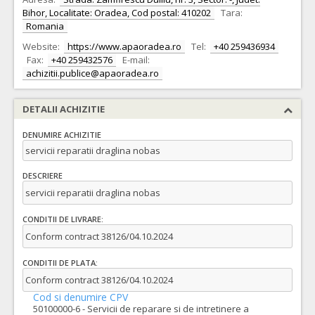
Bihor, Localitate: Oradea, Cod postal: 410202
Tara:
Romania
Website:
https://www.apaoradea.ro
Tel:
+40 259436934
Fax:
+40 259432576
E-mail:
achizitii.publice@apaoradea.ro
DETALII ACHIZITIE
DENUMIRE ACHIZITIE
servicii reparatii draglina nobas
DESCRIERE
servicii reparatii draglina nobas
CONDITII DE LIVRARE:
Conform contract 38126/04.10.2024
CONDITII DE PLATA:
Conform contract 38126/04.10.2024
Cod si denumire CPV
50100000-6 - Servicii de reparare si de intretinere a