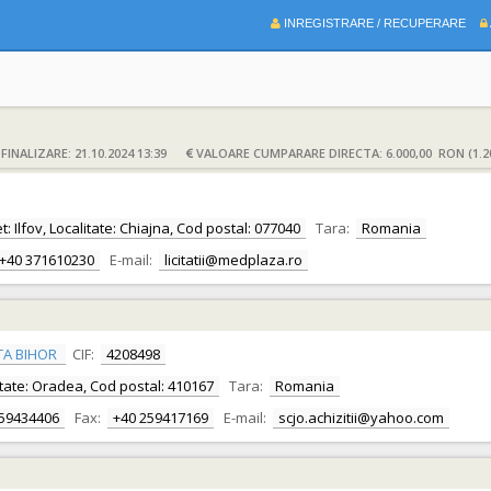
INREGISTRARE / RECUPERARE
INALIZARE: 21.10.2024 13:39
VALOARE CUMPARARE DIRECTA: 6.000,00 RON (1.2
: Ilfov, Localitate: Chiajna, Cod postal: 077040
Tara:
Romania
+40 371610230
E-mail:
licitatii@medplaza.ro
TA BIHOR
CIF:
4208498
alitate: Oradea, Cod postal: 410167
Tara:
Romania
259434406
Fax:
+40 259417169
E-mail:
scjo.achizitii@yahoo.com