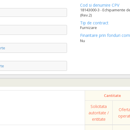
Cod si denumire CPV
18143000-3 - Echipamente de
(Rev.2)
Tip de contract
Furnizare
Finantare prin fonduri com
Nu
rte
te
Cantitate
Solicitata
Ofert
autoritate /
opera
entitate