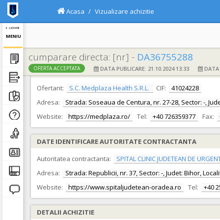
Acasa
Vizualizare achizitie
E - LICITATIE
MENIU
cumparare directa: [nr] -
DA36755288
DATA PUBLICARE: 21.10.2024 13:33
DATA F
OFERTA ACCEPTATA
DATE IDENTIFICARE OFERTANT
Ofertant:
S.C. Medplaza Health S.R.L.
CIF:
41024228
Adresa:
Strada: Soseaua de Centura, nr. 27-28, Sector: -, Judet
Website:
https://medplaza.ro/
Tel:
+40 726359377
Fax:
DATE IDENTIFICARE AUTORITATE CONTRACTANTA
Autoritatea contractanta:
SPITAL CLINIC JUDETEAN DE URGEN
Adresa:
Strada: Republicii, nr. 37, Sector: -, Judet: Bihor, Loc
Website:
https://www.spitaljudetean-oradea.ro
Tel:
+40 
DETALII ACHIZITIE