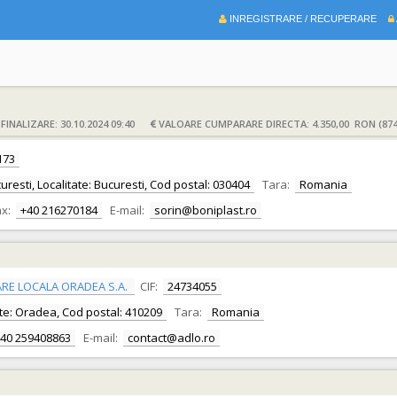
INREGISTRARE / RECUPERARE
INALIZARE: 30.10.2024 09:40
VALOARE CUMPARARE DIRECTA: 4.350,00 RON (874
173
ucuresti, Localitate: Bucuresti, Cod postal: 030404
Tara:
Romania
x:
+40 216270184
E-mail:
sorin@boniplast.ro
RE LOCALA ORADEA S.A.
CIF:
24734055
itate: Oradea, Cod postal: 410209
Tara:
Romania
40 259408863
E-mail:
contact@adlo.ro