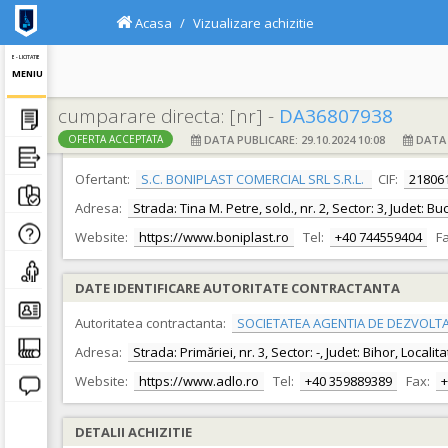
Acasa
Vizualizare achizitie
E - LICITATIE
MENIU
cumparare directa: [nr] -
DA36807938
DATA PUBLICARE: 29.10.2024 10:08
DATA F
OFERTA ACCEPTATA
DATE IDENTIFICARE OFERTANT
Ofertant:
S.C. BONIPLAST COMERCIAL SRL S.R.L.
CIF:
21806
Adresa:
Strada: Tina M. Petre, sold., nr. 2, Sector: 3, Judet: B
Website:
https://www.boniplast.ro
Tel:
+40 744559404
Fa
DATE IDENTIFICARE AUTORITATE CONTRACTANTA
Autoritatea contractanta:
SOCIETATEA AGENTIA DE DEZVOLTA
Adresa:
Strada: Primăriei, nr. 3, Sector: -, Judet: Bihor, Local
Website:
https://www.adlo.ro
Tel:
+40 359889389
Fax:
+
DETALII ACHIZITIE