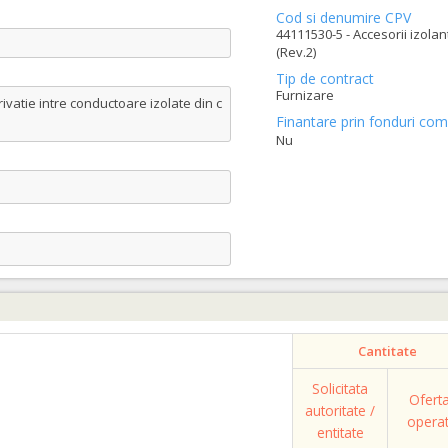
Cod si denumire CPV
44111530-5 - Accesorii izolan
(Rev.2)
Tip de contract
Furnizare
ivatie intre conductoare izolate din c
Finantare prin fonduri com
Nu
Cantitate
Solicitata
Ofert
autoritate /
opera
entitate