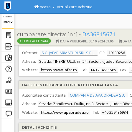
Acasa
Vizualizare achizitie
E - LICITATIE
MENIU
cumparare directa: [nr] -
DA36815671
DATA PUBLICARE: 30.10.2024 09:06
DATA F
OFERTA ACCEPTATA
DATE IDENTIFICARE OFERTANT
Ofertant:
S.C. JAFAR ARMATURI SRL S.R.L.
CIF:
19139256
Adresa:
Strada: TINERETULUI, nr. 54, Sector: -, Judet: Bacau, 
Website:
https://www.jafar.ro
Tel:
+40 234511565
Fax:
-
DATE IDENTIFICARE AUTORITATE CONTRACTANTA
Autoritatea contractanta:
COMPANIA DE APA ORADEA S.A.
C
Adresa:
Strada: Zamfirescu Duiliu, nr. 3, Sector: -, Judet: Bih
Website:
https://www.apaoradea.ro
Tel:
+40 259436934
DETALII ACHIZITIE