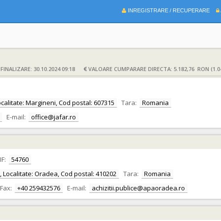
INREGISTRARE / RECUPERARE
INALIZARE: 30.10.2024 09:18
VALOARE CUMPARARE DIRECTA: 5.182,76 RON (1.0
Localitate: Margineni, Cod postal: 607315
Tara:
Romania
E-mail:
office@jafar.ro
IF:
54760
or, Localitate: Oradea, Cod postal: 410202
Tara:
Romania
Fax:
+40 259432576
E-mail:
achizitii.publice@apaoradea.ro