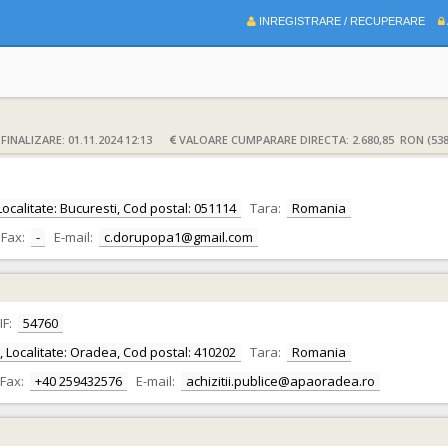
INREGISTRARE / RECUPERARE
INALIZARE: 01.11.2024 12:13
VALOARE CUMPARARE DIRECTA: 2.680,85 RON (538
 Localitate: Bucuresti, Cod postal: 051114
Tara:
Romania
Fax:
-
E-mail:
c.dorupopa1@gmail.com
IF:
54760
or, Localitate: Oradea, Cod postal: 410202
Tara:
Romania
Fax:
+40 259432576
E-mail:
achizitii.publice@apaoradea.ro