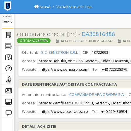
Acasa
Vizualizare achizitie
E - LICITATIE
MENIU
cumparare directa: [nr] -
DA36816486
DATA PUBLICARE: 30.10.2024 09:47
DATA F
OFERTA ACCEPTATA
DATE IDENTIFICARE OFERTANT
Ofertant:
S.C. SENSITRON S.R.L.
CIF:
13722993
Adresa:
Strada: Bobului, nr. 51-55, Sector: -, Judet: Bucuresti,
Website:
https://www.sensitron.com
Tel:
+40 722328379
DATE IDENTIFICARE AUTORITATE CONTRACTANTA
Autoritatea contractanta:
COMPANIA DE APA ORADEA S.A.
C
Adresa:
Strada: Zamfirescu Duiliu, nr. 3, Sector: -, Judet: Bih
Website:
https://www.apaoradea.ro
Tel:
+40 259436934
DETALII ACHIZITIE