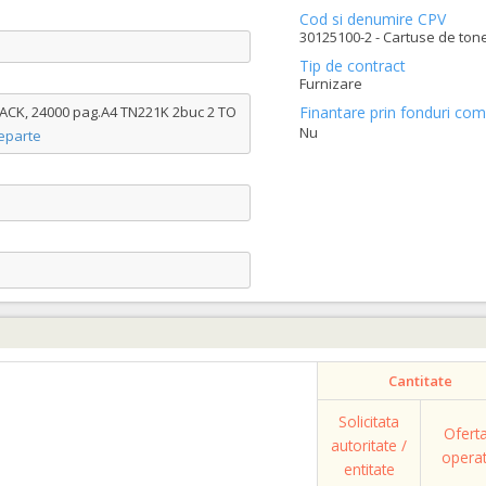
Cod si denumire CPV
30125100-2 - Cartuse de tone
Tip de contract
Furnizare
ACK, 24000 pag.A4 TN221K 2buc 2 TO
Finantare prin fonduri com
Nu
eparte
Cantitate
Solicitata
Ofert
autoritate /
opera
entitate