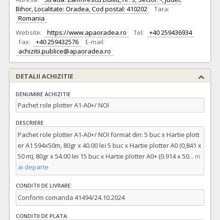
Bihor, Localitate: Oradea, Cod postal: 410202
Tara:
Romania
Website:
https://www.apaoradea.ro
Tel:
+40 259436934
Fax:
+40 259432576
E-mail:
achizitii.publice@apaoradea.ro
DETALII ACHIZITIE
DENUMIRE ACHIZITIE
Pachet role plotter A1-A0+/ NOI
DESCRIERE
Pachet role plotter A1-A0+/ NOI format din: 5 buc x Hartie plott
er A1 594x50m, 80gr x 40.00 lei 5 buc x Hartie plotter A0 (0,841 x
50 m), 80gr x 54.00 lei 15 buc x Hartie plotter A0+ (0.914 x 50
...
m
ai departe
CONDITII DE LIVRARE:
Conform comanda 41494/24.10.2024
CONDITII DE PLATA: