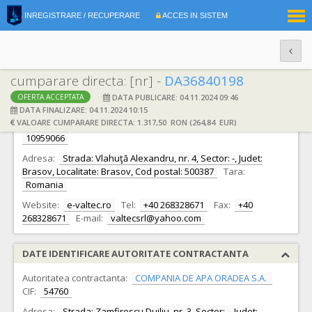
|
INREGISTRARE / RECUPERARE
ACCES IN SISTEM
RO
EN
cumparare directa: [nr] -
DA36840198
DATA PUBLICARE: 04.11.2024 09:46
OFERTA ACCEPTATA
DATE IDENTIFICARE OFERTANT
DATA FINALIZARE: 04.11.2024 10:15
VALOARE CUMPARARE DIRECTA: 1.317,50 RON (264,84 EUR)
Ofertant:
S.C. VALTEC TRADING S.R.L. S.R.L.
CIF:
10959066
Adresa:
Strada: Vlahuţă Alexandru, nr. 4, Sector: -, Judet:
Brasov, Localitate: Brasov, Cod postal: 500387
Tara:
Romania
Website:
e-valtec.ro
Tel:
+40 268328671
Fax:
+40
268328671
E-mail:
valtecsrl@yahoo.com
DATE IDENTIFICARE AUTORITATE CONTRACTANTA
Autoritatea contractanta:
COMPANIA DE APA ORADEA S.A.
CIF:
54760
Adresa:
Strada: Zamfirescu Duiliu, nr. 3, Sector: -, Judet: