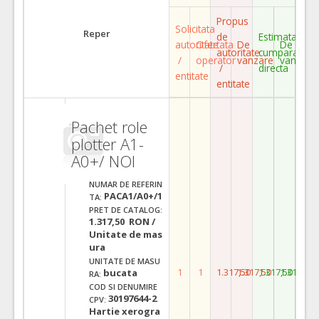
Propus
Solicitata
Reper
de
Estimata
autoritate
Ofertata
De
De
autoritate
cumparare
/
operator
vanzare
vanzare
/
directa
entitate
entitate
Pachet role
plotter A1-
A0+/ NOI
NUMAR DE REFERIN
PACA1/A0+/1
TA:
PRET DE CATALOG:
1.317,50 RON /
Unitate de mas
ura
UNITATE DE MASU
1
1
1.317,50
1.317,50
1.317,50
1.317,50
bucata
RA:
COD SI DENUMIRE
30197644-2
CPV:
Hartie xerogra