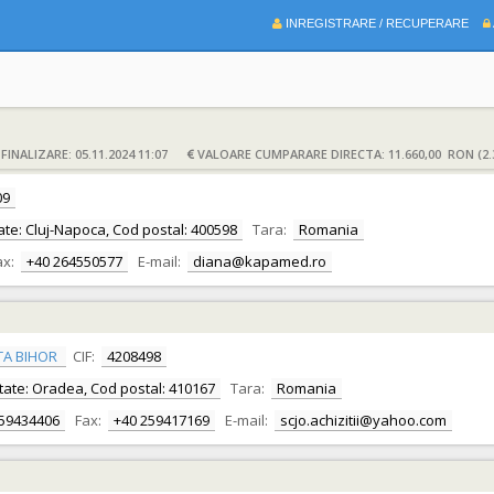
INREGISTRARE / RECUPERARE
INALIZARE: 05.11.2024 11:07
VALOARE CUMPARARE DIRECTA: 11.660,00 RON (2.
09
litate: Cluj-Napoca, Cod postal: 400598
Tara:
Romania
ax:
+40 264550577
E-mail:
diana@kapamed.ro
TA BIHOR
CIF:
4208498
alitate: Oradea, Cod postal: 410167
Tara:
Romania
259434406
Fax:
+40 259417169
E-mail:
scjo.achizitii@yahoo.com