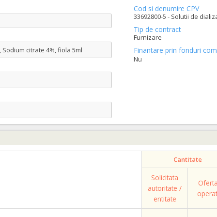
Cod si denumire CPV
33692800-5 - Solutii de dializ
Tip de contract
Furnizare
, Sodium citrate 4%, fiola 5ml
Finantare prin fonduri com
Nu
Cantitate
Solicitata
Ofert
autoritate /
opera
entitate