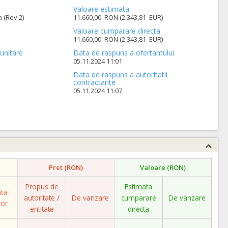
Valoare estimata
a (Rev.2)
11.660,00 RON (2.343,81 EUR)
Valoare cumparare directa
11.660,00 RON (2.343,81 EUR)
unitare
Data de raspuns a ofertantului
05.11.2024 11:01
Data de raspuns a autoritatii
contractante
05.11.2024 11:07
Pret (RON)
Valoare (RON)
Propus de
Estimata
ata
autoritate /
De vanzare
cumparare
De vanzare
tor
entitate
directa