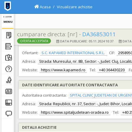
Acasa
Vizualizare achizitie
E - LICITATIE
MENIU
cumparare directa: [nr] -
DA36853011
DATA PUBLICARE: 05.11.2024 10:37
DATA F
OFERTA ACCEPTATA
DATE IDENTIFICARE OFERTANT
Ofertant:
S.C. KAPAMED INTERNATIONAL S.R.L.
CIF:
295895
Adresa:
Strada: Muresului, nr. 8B, Sector: -, Judet: Cluj, Loca
Website:
https://www.kapamed.ro
Tel:
+40 364430220
F
DATE IDENTIFICARE AUTORITATE CONTRACTANTA
Autoritatea contractanta:
SPITAL CLINIC JUDETEAN DE URGEN
Adresa:
Strada: Republicii, nr. 37, Sector: -, Judet: Bihor, Loc
Website:
https://www.spitaljudetean-oradea.ro
Tel:
+40 
DETALII ACHIZITIE