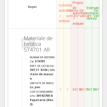
Propus
Solicitata
Reper
de
Estimata
autoritate
Ofertata
De
De
autoritate
cumparare
/
operator
vanzare
vanzare
/
directa
entitate
entitate
Materiale de
birotica
S74701 AR
NUMAR DE REFERIN
S74701
TA:
PRET DE CATALOG:
567,11 RON / Un
itate de masur
a
UNITATE DE MASU
pac
RA:
1
1
567,11
567,11
567,11
567,11
COD SI DENUMIRE
30192700-8
CPV:
Papetarie (Rev.
2)