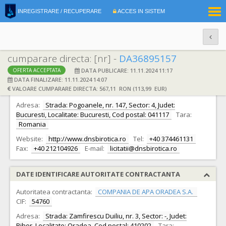
|
INREGISTRARE / RECUPERARE
ACCES IN SISTEM
RO
EN
cumparare directa: [nr] -
DA36895157
DATA PUBLICARE: 11.11.2024 11:17
OFERTA ACCEPTATA
DATE IDENTIFICARE OFERTANT
DATA FINALIZARE: 11.11.2024 14:07
VALOARE CUMPARARE DIRECTA: 567,11 RON (113,99 EUR)
Ofertant:
S.C. DNS BIROTICA S.R.L.
CIF:
16310679
Adresa:
Strada: Pogoanele, nr. 147, Sector: 4, Judet:
Bucuresti, Localitate: Bucuresti, Cod postal: 041117
Tara:
Romania
Website:
http://www.dnsbirotica.ro
Tel:
+40 374461131
Fax:
+40 212104926
E-mail:
licitatii@dnsbirotica.ro
DATE IDENTIFICARE AUTORITATE CONTRACTANTA
Autoritatea contractanta:
COMPANIA DE APA ORADEA S.A.
CIF:
54760
Adresa:
Strada: Zamfirescu Duiliu, nr. 3, Sector: -, Judet:
Bihor, Localitate: Oradea, Cod postal: 410202
Tara: