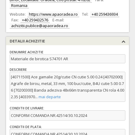
Romania
Website:
https://www.apaoradea.ro
Tel:
+40 259436934
Fax:
+40 259432576
E-mail:
achizitii.publice@apaoradea.ro
DETALII ACHIZITIE
DENUMIRE ACHIZITIE
Materiale de birotica S74701 AR
DESCRIERE
[40711500] Ace gamalie 20g/cutie CN cutie 5.00 0.24 [40702000]
Agrafe de birou, metal, 33 mm, 100 buc/cutie, B4U cutie 5.00 0.7
6 [70200300] Banda adeziva 48x66m transparenta CN rola 4.00
2.35 [4033970
...
mai departe
CONDITII DE LIVRARE:
CONFORM COMANDA NR.42514/30.10.2024
CONDITII DE PLATA:
CONFORM COMANDA NR.42514/30.10.2024