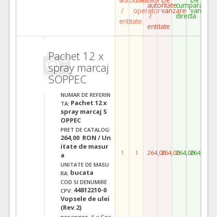
autoritate
cumparare
/
operator
vanzare
vanzare
/
directa
entitate
entitate
Pachet 12 x
spray marcaj
SOPPEC
NUMAR DE REFERIN
Pachet 12 x
TA:
spray marcaj S
OPPEC
PRET DE CATALOG:
264,00 RON / Un
itate de masur
1
1
264,00
264,00
264,00
264,00
a
UNITATE DE MASU
bucata
RA:
COD SI DENUMIRE
44812210-0
CPV:
Vopsele de ulei
(Rev.2)
6 x Spr