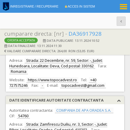
|
INREGISTRARE / RECUPERARE
ACCES IN SISTEM
RO
EN
cumparare directa: [nr] -
DA36917928
DATA PUBLICARE: 13.11.2024 10:52
OFERTA ACCEPTATA
DATE IDENTIFICARE OFERTANT
DATA FINALIZARE: 13.11.2024 11:30
VALOARE CUMPARARE DIRECTA: 264,00 RON (53,05 EUR)
Ofertant:
S.C. TOPO CAD VEST S.R.L. S.R.L.
CIF:
24200987
Adresa:
Strada: 22 Decembrie, nr. 59, Sector: -, Judet:
Hunedoara, Localitate: Deva, Cod postal: 330162
Tara:
Romania
Website:
https://www.topocadvest.ro
Tel:
+40
727575246
Fax:
-
E-mail:
topocadvest@gmail.com
DATE IDENTIFICARE AUTORITATE CONTRACTANTA
Autoritatea contractanta:
COMPANIA DE APA ORADEA S.A.
CIF:
54760
Adresa:
Strada: Zamfirescu Duiliu, nr. 3, Sector: -, Judet:
Bihor, Localitate: Oradea, Cod postal: 410202
Tara: