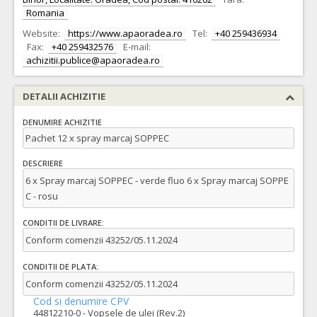
Romania
Website:
https://www.apaoradea.ro
Tel:
+40 259436934
Fax:
+40 259432576
E-mail:
achizitii.publice@apaoradea.ro
DETALII ACHIZITIE
DENUMIRE ACHIZITIE
Pachet 12 x spray marcaj SOPPEC
DESCRIERE
6 x Spray marcaj SOPPEC - verde fluo 6 x Spray marcaj SOPPE
C - rosu
CONDITII DE LIVRARE:
Conform comenzii 43252/05.11.2024
CONDITII DE PLATA:
Conform comenzii 43252/05.11.2024
Cod si denumire CPV
44812210-0 - Vopsele de ulei (Rev.2)