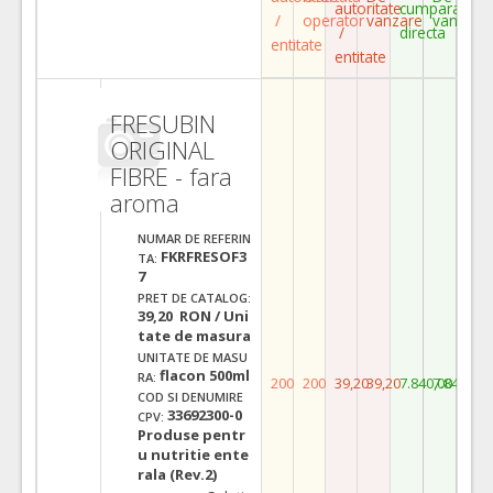
autoritate
cumparare
/
operator
vanzare
vanzare
/
directa
entitate
entitate
FRESUBIN
ORIGINAL
FIBRE - fara
aroma
NUMAR DE REFERIN
FKRFRESOF3
TA:
7
PRET DE CATALOG:
39,20 RON / Uni
tate de masura
UNITATE DE MASU
flacon 500ml
RA:
200
200
39,20
39,20
7.840,00
7.840,00
COD SI DENUMIRE
33692300-0
CPV:
Produse pentr
u nutritie ente
rala (Rev.2)