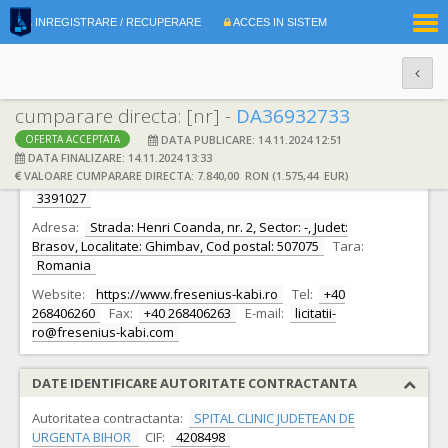
|
INREGISTRARE / RECUPERARE
ACCES IN SISTEM
RO
EN
cumparare directa: [nr] -
DA36932733
DATA PUBLICARE: 14.11.2024 12:51
OFERTA ACCEPTATA
DATE IDENTIFICARE OFERTANT
DATA FINALIZARE: 14.11.2024 13:33
VALOARE CUMPARARE DIRECTA: 7.840,00 RON (1.575,44 EUR)
Ofertant:
S.C. FRESENIUS KABI ROMANIA S.R.L.
CIF:
3391027
Adresa:
Strada: Henri Coanda, nr. 2, Sector: -, Judet:
Brasov, Localitate: Ghimbav, Cod postal: 507075
Tara:
Romania
Website:
https://www.fresenius-kabi.ro
Tel:
+40
268406260
Fax:
+40 268406263
E-mail:
licitatii-
ro@fresenius-kabi.com
DATE IDENTIFICARE AUTORITATE CONTRACTANTA
Autoritatea contractanta:
SPITAL CLINIC JUDETEAN DE
URGENTA BIHOR
CIF:
4208498