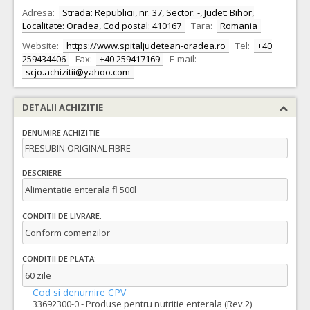
Adresa:
Strada: Republicii, nr. 37, Sector: -, Judet: Bihor,
Localitate: Oradea, Cod postal: 410167
Tara:
Romania
Website:
https://www.spitaljudetean-oradea.ro
Tel:
+40
259434406
Fax:
+40 259417169
E-mail:
scjo.achizitii@yahoo.com
DETALII ACHIZITIE
DENUMIRE ACHIZITIE
FRESUBIN ORIGINAL FIBRE
DESCRIERE
Alimentatie enterala fl 500l
CONDITII DE LIVRARE:
Conform comenzilor
CONDITII DE PLATA:
60 zile
Cod si denumire CPV
33692300-0 - Produse pentru nutritie enterala (Rev.2)