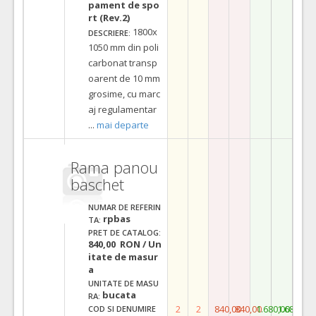
pament de spo
rt (Rev.2)
1800x
DESCRIERE:
1050 mm din poli
carbonat transp
oarent de 10 mm
grosime, cu marc
aj regulamentar
...
mai departe
Rama panou
baschet
NUMAR DE REFERIN
rpbas
TA:
PRET DE CATALOG:
840,00 RON / Un
itate de masur
a
UNITATE DE MASU
bucata
RA:
2
2
840,00
840,00
1.680,00
1.680,00
COD SI DENUMIRE