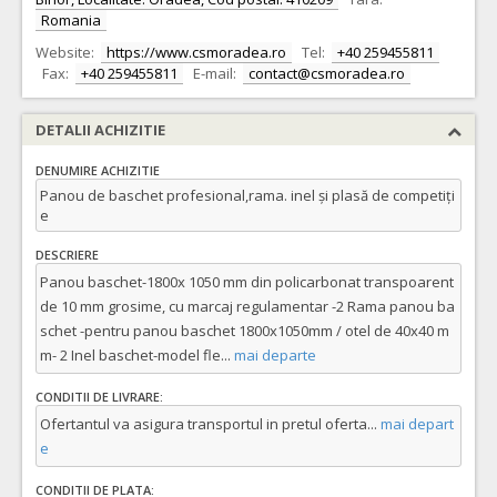
Romania
Website:
https://www.csmoradea.ro
Tel:
+40 259455811
Fax:
+40 259455811
E-mail:
contact@csmoradea.ro
DETALII ACHIZITIE
DENUMIRE ACHIZITIE
Panou de baschet profesional,rama. inel și plasă de competiți
e
DESCRIERE
Panou baschet-1800x 1050 mm din policarbonat transpoarent
de 10 mm grosime, cu marcaj regulamentar -2 Rama panou ba
schet -pentru panou baschet 1800x1050mm / otel de 40x40 m
m- 2 Inel baschet-model fle
...
mai departe
CONDITII DE LIVRARE:
Ofertantul va asigura transportul in pretul oferta
...
mai depart
e
CONDITII DE PLATA: