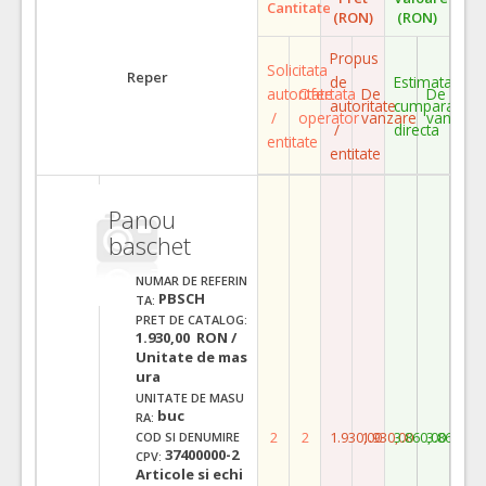
Cantitate
(RON)
(RON)
Propus
Solicitata
Reper
de
Estimata
autoritate
Ofertata
De
De
autoritate
cumparare
/
operator
vanzare
vanzare
/
directa
entitate
entitate
Panou
baschet
NUMAR DE REFERIN
PBSCH
TA:
PRET DE CATALOG:
1.930,00 RON /
Unitate de mas
ura
UNITATE DE MASU
buc
RA:
2
2
1.930,00
1.930,00
3.860,00
3.860,00
COD SI DENUMIRE
37400000-2
CPV:
Articole si echi