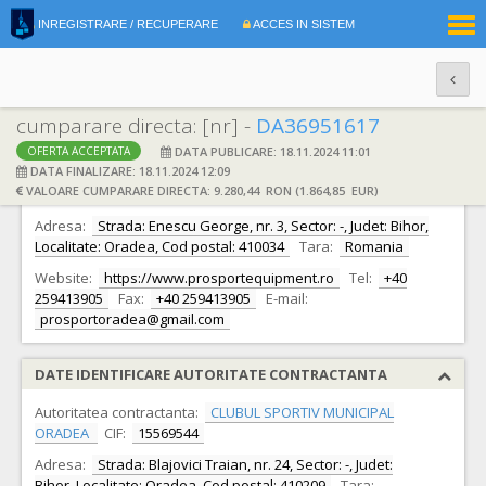
|
INREGISTRARE / RECUPERARE
ACCES IN SISTEM
RO
EN
cumparare directa: [nr] -
DA36951617
DATA PUBLICARE: 18.11.2024 11:01
OFERTA ACCEPTATA
DATE IDENTIFICARE OFERTANT
DATA FINALIZARE: 18.11.2024 12:09
VALOARE CUMPARARE DIRECTA: 9.280,44 RON (1.864,85 EUR)
Ofertant:
S.C. PROSPORT S.R.L. S.R.L.
CIF:
5277275
Adresa:
Strada: Enescu George, nr. 3, Sector: -, Judet: Bihor,
Localitate: Oradea, Cod postal: 410034
Tara:
Romania
Website:
https://www.prosportequipment.ro
Tel:
+40
259413905
Fax:
+40 259413905
E-mail:
prosportoradea@gmail.com
DATE IDENTIFICARE AUTORITATE CONTRACTANTA
Autoritatea contractanta:
CLUBUL SPORTIV MUNICIPAL
ORADEA
CIF:
15569544
Adresa:
Strada: Blajovici Traian, nr. 24, Sector: -, Judet:
Bihor, Localitate: Oradea, Cod postal: 410209
Tara: