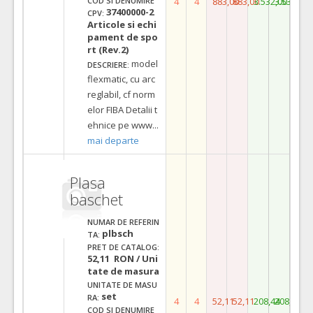
4
4
883,00
883,00
3.532,00
3.532,00
COD SI DENUMIRE
37400000-2
CPV:
Articole si echi
pament de spo
rt (Rev.2)
model
DESCRIERE:
flexmatic, cu arc
reglabil, cf norm
elor FIBA Detalii t
ehnice pe www
...
mai departe
Plasa
baschet
NUMAR DE REFERIN
plbsch
TA:
PRET DE CATALOG:
52,11 RON / Uni
tate de masura
UNITATE DE MASU
set
RA:
4
4
52,11
52,11
208,44
208,44
COD SI DENUMIRE