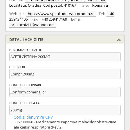
Localitate: Oradea, Cod postal: 410167
Tara:
Romania
Website:
https://www.spitaljudetean-oradea.ro
Tel:
+40
259434406
Fax:
+40 259417169
E-mail:
scjo.achizitii@yahoo.com
DETALII ACHIZITIE
DENUMIRE ACHIZITIE
ACETILCISTEINA 200MG
DESCRIERE
Compr 200mg
CONDITII DE LIVRARE:
Conform comenzilor
CONDITII DE PLATA:
200mg
Cod si denumire CPV
33673000-8 - Medicamente impotriva maladiilor obstructive
ale cailor respiratorii (Rev.2)