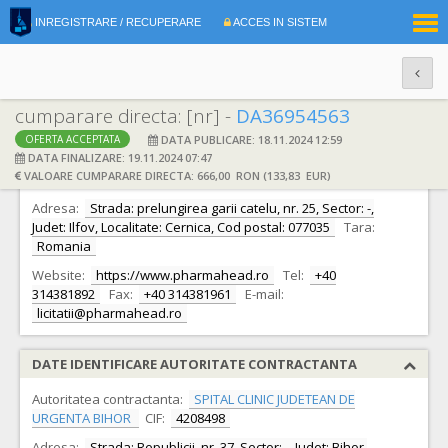
|
INREGISTRARE / RECUPERARE
ACCES IN SISTEM
RO
EN
cumparare directa: [nr] -
DA36954563
DATA PUBLICARE: 18.11.2024 12:59
OFERTA ACCEPTATA
DATE IDENTIFICARE OFERTANT
DATA FINALIZARE: 19.11.2024 07:47
VALOARE CUMPARARE DIRECTA: 666,00 RON (133,83 EUR)
Ofertant:
S.C. PHARM AHEAD S.R.L. S.R.L.
CIF:
29852817
Adresa:
Strada: prelungirea garii catelu, nr. 25, Sector: -,
Judet: Ilfov, Localitate: Cernica, Cod postal: 077035
Tara:
Romania
Website:
https://www.pharmahead.ro
Tel:
+40
314381892
Fax:
+40 314381961
E-mail:
licitatii@pharmahead.ro
DATE IDENTIFICARE AUTORITATE CONTRACTANTA
Autoritatea contractanta:
SPITAL CLINIC JUDETEAN DE
URGENTA BIHOR
CIF:
4208498
Adresa:
Strada: Republicii, nr. 37, Sector: -, Judet: Bihor,