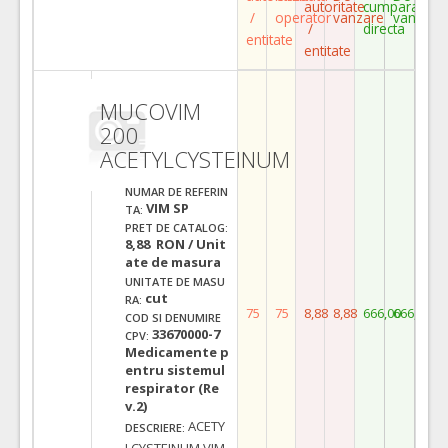
autoritate
cumparare
/
operator
vanzare
vanzare
/
directa
entitate
entitate
MUCOVIM
200
ACETYLCYSTEINUM
NUMAR DE REFERIN
VIM SP
TA:
PRET DE CATALOG:
8,88 RON / Unit
ate de masura
UNITATE DE MASU
cut
RA:
75
75
8,88
8,88
666,00
666,00
COD SI DENUMIRE
33670000-7
CPV:
Medicamente p
entru sistemul
respirator (Re
v.2)
ACETY
DESCRIERE:
LCYSTEINUM VIM