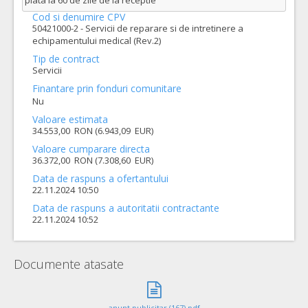
plata la 60 de zile de la receptie
Cod si denumire CPV
50421000-2 - Servicii de reparare si de intretinere a
echipamentului medical (Rev.2)
Tip de contract
Servicii
Finantare prin fonduri comunitare
Nu
Valoare estimata
34.553,00 RON (6.943,09 EUR)
Valoare cumparare directa
36.372,00 RON (7.308,60 EUR)
Data de raspuns a ofertantului
22.11.2024 10:50
Data de raspuns a autoritatii contractante
22.11.2024 10:52
Documente atasate
anunt publicitar (167).pdf