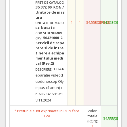
PRET DE CATALOG:
36.372,00 RON /
Unitate de mas
ura
1
1
34.553,00
36.372,00
34.553,00
36.372,0
UNITATE DE MASU
bucata
RA:
COD SI DENUMIRE
50421000-2
CPV:
Servicii de repa
rare si de intre
tinere a echipa
mentului medi
cal (Rev.2)
1234 R
DESCRIERE:
eparatie videod
uodenoscop Oly
mpus cf anunţ n
r. ADV1456859/1
8.11.2024
* Preturile sunt exprimate in RON fara
Valori
TVA
totale
34.553,00
36.372,0
(RON):
*