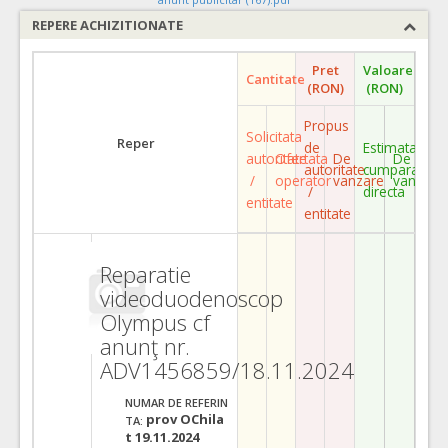
REPERE ACHIZITIONATE
Pret
Valoare
Cantitate
(RON)
(RON)
Propus
Solicitata
Reper
de
Estimata
autoritate
Ofertata
De
De
autoritate
cumparare
/
operator
vanzare
vanzare
/
directa
entitate
entitate
Reparatie
videoduodenoscop
Olympus cf
anunţ nr.
ADV1456859/18.11.2024
NUMAR DE REFERIN
prov OChila
TA:
t 19.11.2024