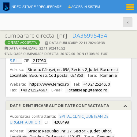
|
INREGISTRARE / RECUPERARE
ACCES IN SISTEM
RO
EN
cumparare directa: [nr] -
DA36995454
DATA PUBLICARE: 22.11.2024 08:38
OFERTA ACCEPTATA
DATE IDENTIFICARE OFERTANT
DATA FINALIZARE: 22.11.2024 10:52
VALOARE CUMPARARE DIRECTA: 36.372,00 RON (7.308,60 EUR)
Ofertant:
S.C. TEHNO ELECTRO MEDICAL COMPANY S.R.L.
S.R.L.
CIF:
217930
Adresa:
Strada: Căluşei, nr. 69A, Sector: 2, Judet: Bucuresti,
Localitate: Bucuresti, Cod postal: 021353
Tara:
Romania
Website:
https://www.temco.ro
Tel:
+40 212524650
Fax:
+40 212524667
E-mail:
licitatiiseap@temco.ro
DATE IDENTIFICARE AUTORITATE CONTRACTANTA
Autoritatea contractanta:
SPITAL CLINIC JUDETEAN DE
URGENTA BIHOR
CIF:
4208498
Adresa:
Strada: Republicii, nr. 37, Sector: -, Judet: Bihor,
Localitate: Oradea, Cod postal: 410167
Tara:
Romania