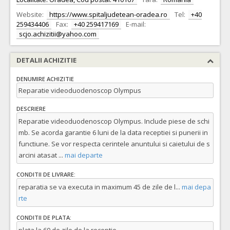
Website:
https://www.spitaljudetean-oradea.ro
Tel:
+40
259434406
Fax:
+40 259417169
E-mail:
scjo.achizitii@yahoo.com
DETALII ACHIZITIE
DENUMIRE ACHIZITIE
Reparatie videoduodenoscop Olympus
DESCRIERE
Reparatie videoduodenoscop Olympus. Include piese de schi
mb. Se acorda garantie 6 luni de la data receptiei si punerii in
functiune. Se vor respecta cerintele anuntului si caietului de s
arcini atasat
...
mai departe
CONDITII DE LIVRARE:
reparatia se va executa in maximum 45 de zile de l
...
mai depa
rte
CONDITII DE PLATA: