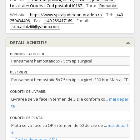
Localitate: Oradea, Cod postal: 410167
Tara:
Romania
Website:
https://www.spitaljudetean-oradea.ro
Tel:
+40
259434406
Fax:
+40 259417169
E-mail:
scjo.achizitii@yahoo.com
DETALII ACHIZITIE
DENUMIRE ACHIZITIE
Pansament hemostatic 5x7.5cm tip surgicel
DESCRIERE
Pansament hemostatic 5x7.5cm tip surgicel- 330 buc Marcaj CE
CONDITII DE LIVRARE:
Livrarea se va face in termen de 3 zile conform co
...
mai depar
te
CONDITII DE PLATA:
Plata se va face cu OP în termen de 60 de zile de
...
mai depart
e
Cod si denumire CPV