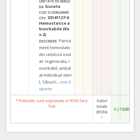
UNITATE DE MASU
bucata
RA:
COD SI DENUMIRE
33141127-6
CPV:
Hemostatice a
bsorbabile (Re
v.2)
Pansa
DESCRIERE:
ment hemostatic
din celuloza oxid
at- regenerata, r
esorbabil, ambal
at individual steri
l, 12buc/c
...
mai d
eparte
* Preturile sunt exprimate in RON fara
Valori
TVA
totale
6.270,00
6.270,00
(RON):
*