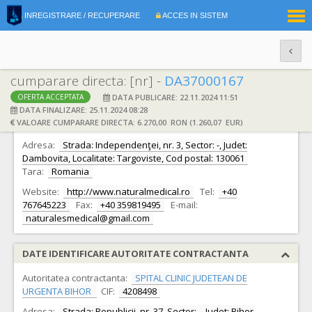
|
INREGISTRARE / RECUPERARE
ACCES IN SISTEM
RO
EN
cumparare directa: [nr] -
DA37000167
DATA PUBLICARE: 22.11.2024 11:51
OFERTA ACCEPTATA
DATE IDENTIFICARE OFERTANT
DATA FINALIZARE: 25.11.2024 08:28
VALOARE CUMPARARE DIRECTA: 6.270,00 RON (1.260,07 EUR)
Ofertant:
S.C. Natural Es-medical S.R.L.
CIF:
29875195
Adresa:
Strada: Independenţei, nr. 3, Sector: -, Judet:
Dambovita, Localitate: Targoviste, Cod postal: 130061
Tara:
Romania
Website:
http://www.naturalmedical.ro
Tel:
+40
767645223
Fax:
+40 359819495
E-mail:
naturalesmedical@gmail.com
DATE IDENTIFICARE AUTORITATE CONTRACTANTA
Autoritatea contractanta:
SPITAL CLINIC JUDETEAN DE
URGENTA BIHOR
CIF:
4208498
Adresa:
Strada: Republicii, nr. 37, Sector: -, Judet: Bihor,