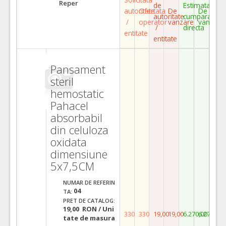
Reper
de
Estimata
autoritate
Ofertata
De
De
autoritate
cumparare
/
operator
vanzare
vanzare
/
directa
entitate
entitate
Pansament
steril
hemostatic
Pahacel
absorbabil
din celuloza
oxidata
dimensiune
5x7,5CM
NUMAR DE REFERIN
04
TA:
PRET DE CATALOG:
19,00 RON / Uni
330
330
19,00
19,00
6.270,00
6.270,00
tate de masura