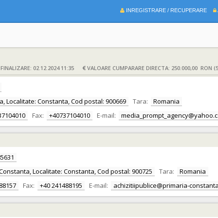
INREGISTRARE / RECUPERARE
INALIZARE: 02.12.2024 11:35
VALOARE CUMPARARE DIRECTA: 250.000,00 RON (5
ta, Localitate: Constanta, Cod postal: 900669
Tara:
Romania
37104010
Fax:
+40737104010
E-mail:
media_prompt_agency@yahoo.
85631
t: Constanta, Localitate: Constanta, Cod postal: 900725
Tara:
Romania
88157
Fax:
+40 241488195
E-mail:
achizitiipublice@primaria-constanta