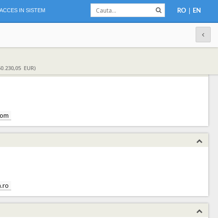
|
ACCES IN SISTEM
RO
EN
0.230,05 EUR)
com
.ro