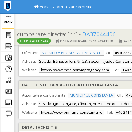
Acasa
Vizualizare achizitie
E - LICITATIE
MENIU
cumparare directa: [nr] -
DA37044406
DATA PUBLICARE: 28.11.2024 11:36
DATA F
OFERTA ACCEPTATA
DATE IDENTIFICARE OFERTANT
Ofertant:
S.C. MEDIA PROMPT AGENCY S.R.L.
CIF:
49702822
Adresa:
Strada: Bănescu Ion, Nr. 28, Sector: -, Judet: Constan
Website:
https://www.mediapromptagency.com
Tel:
+407
DATE IDENTIFICARE AUTORITATE CONTRACTANTA
Autoritatea contractanta:
MUNICIPIUL CONSTANTA
CIF:
47
Adresa:
Strada: Ignat Grigore, căpitan, nr. 51, Sector: -, Jude
Website:
https://www.primaria-constanta.ro
Tel:
+40 2414
DETALII ACHIZITIE