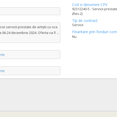
Cod si denumire CPV
92312240-5 - Servicii prestate
(Rev.2)
Tip de contract
Servicii
e servicii prestate de artiștii cu oca
Finantare prin fonduri com
da 06-24 decembrie 2024. Oferta va fi
...
Nu
rte
rte