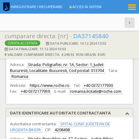
|
INREGISTRARE / RECUPERARE
ACCES IN SISTEM
RO
EN
cumparare directa: [nr] -
DA37145840
DATA PUBLICARE: 10.12.2024 13:02
OFERTA ACCEPTATA
DATE IDENTIFICARE OFERTANT
DATA FINALIZARE: 11.12.2024 10:03
VALOARE CUMPARARE DIRECTA: 4.249,92 RON (854,96 EUR)
Ofertant:
S.C. ROCHE ROMANIA S.R.L.
CIF:
17551047
Adresa:
Strada: Poligrafiei, nr. 1A, Sector: 1, Judet:
Bucuresti, Localitate: Bucuresti, Cod postal: 013704
Tara:
Romania
Website:
https://www.roche.ro
Tel:
+40 0372177930
Fax:
+40 0372177959
E-mail:
romania.licitatii@roche.com
DATE IDENTIFICARE AUTORITATE CONTRACTANTA
Autoritatea contractanta:
SPITAL CLINIC JUDETEAN DE
URGENTA BIHOR
CIF:
4208498
Adresa:
Strada: Republicii, nr. 37, Sector: -, Judet: Bihor,