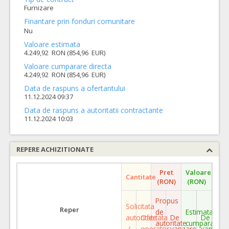
Furnizare
Finantare prin fonduri comunitare
Nu
Valoare estimata
4.249,92 RON (854,96 EUR)
Valoare cumparare directa
4.249,92 RON (854,96 EUR)
Data de raspuns a ofertantului
11.12.2024 09:37
Data de raspuns a autoritatii contractante
11.12.2024 10:03
REPERE ACHIZITIONATE
Pret
Valoare
Cantitate
(RON)
(RON)
Propus
Solicitata
Reper
de
Estimata
autoritate
Ofertata
De
De
autoritate
cumparare
/
operator
vanzare
vanzare