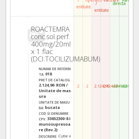
/
directa
entitate
entitate
ROACTEMRA
conc.sol.perf.
400mg/20ml
x 1 flac
(DCI:TOCILIZUMABUM)
NUMAR DE REFERIN
018
TA:
PRET DE CATALOG:
2.124,96 RON /
2
2
2.124,96
2.124,96
4.249,92
4.249,92
Unitate de mas
ura
UNITATE DE MASU
bucata
RA:
COD SI DENUMIRE
33652300-8 I
CPV:
munosupresoa
re (Rev.2)
Cutie x
DESCRIERE: