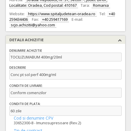
Localitate: Oradea, Cod postal: 410167
Tara:
Romania
Website:
https://www.spitaljudetean-oradea.ro
Tel:
+40
259434406
Fax:
+40 259417169
E-mail:
scjo.achizitii@yahoo.com
DETALII ACHIZITIE
DENUMIRE ACHIZITIE
TOCILIZUMABUM 400mg/20ml
DESCRIERE
Conc pt sol perf 400mg/ml
CONDITII DE LIVRARE:
Conform comenzilor
CONDITII DE PLATA:
60 zile
Cod si denumire CPV
33652300-8 - Imunosupresoare (Rev.2)
Tip de contract