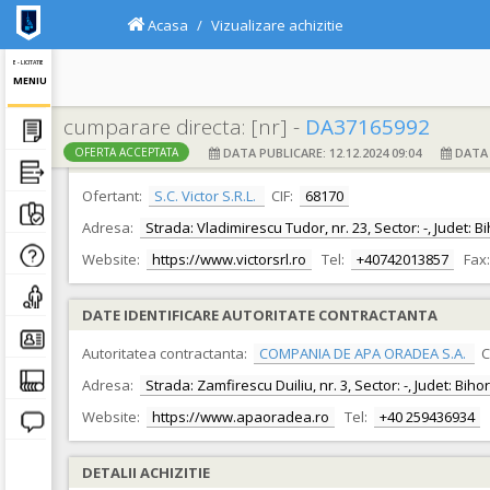
Acasa
Vizualizare achizitie
E - LICITATIE
MENIU
cumparare directa: [nr] -
DA37165992
DATA PUBLICARE: 12.12.2024 09:04
DATA F
OFERTA ACCEPTATA
DATE IDENTIFICARE OFERTANT
Ofertant:
S.C. Victor S.R.L.
CIF:
68170
Adresa:
Strada: Vladimirescu Tudor, nr. 23, Sector: -, Judet: 
Website:
https://www.victorsrl.ro
Tel:
+40742013857
Fax:
DATE IDENTIFICARE AUTORITATE CONTRACTANTA
Autoritatea contractanta:
COMPANIA DE APA ORADEA S.A.
C
Adresa:
Strada: Zamfirescu Duiliu, nr. 3, Sector: -, Judet: Bih
Website:
https://www.apaoradea.ro
Tel:
+40 259436934
DETALII ACHIZITIE