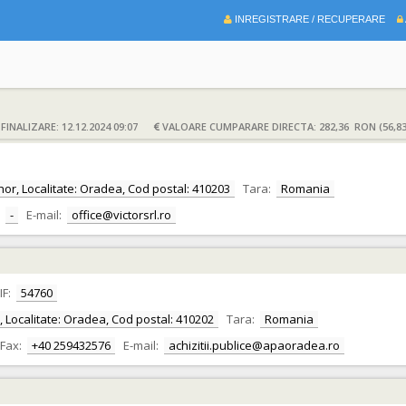
INREGISTRARE / RECUPERARE
INALIZARE: 12.12.2024 09:07
VALOARE CUMPARARE DIRECTA: 282,36 RON (56,8
Bihor, Localitate: Oradea, Cod postal: 410203
Tara:
Romania
-
E-mail:
office@victorsrl.ro
IF:
54760
or, Localitate: Oradea, Cod postal: 410202
Tara:
Romania
Fax:
+40 259432576
E-mail:
achizitii.publice@apaoradea.ro