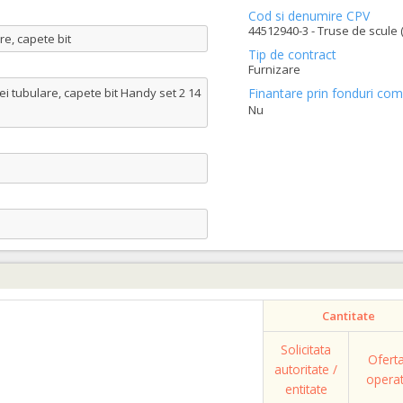
Cod si denumire CPV
44512940-3 - Truse de scule 
re, capete bit
Tip de contract
Furnizare
ei tubulare, capete bit Handy set 2 14
Finantare prin fonduri com
Nu
Cantitate
Solicitata
Ofert
autoritate /
opera
entitate