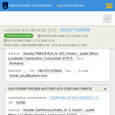
|
INREGISTRARE / RECUPERARE
ACCES IN SISTEM
RO
EN
cumparare directa: [nr] -
DA37169498
DATA PUBLICARE: 12.12.2024 11:02
OFERTA ACCEPTATA
DATE IDENTIFICARE OFERTANT
DATA FINALIZARE: 12.12.2024 12:18
VALOARE CUMPARARE DIRECTA: 2.012,96 RON (405,15 EUR)
Ofertant:
S.C. INSTAL CASA S.R.L.
CIF:
14666999
Adresa:
Strada: PRINCIPALA, nr. 415, Sector: -, Judet: Bihor,
Localitate: Santandrei, Cod postal: 417515
Tara:
Romania
Website:
-
Tel:
+40 0721376924
Fax:
-
E-mail:
instal_casa@yahoo.com
DATE IDENTIFICARE AUTORITATE CONTRACTANTA
Autoritatea contractanta:
COMPANIA DE APA ORADEA S.A.
CIF:
54760
Adresa:
Strada: Zamfirescu Duiliu, nr. 3, Sector: -, Judet:
Bihor, Localitate: Oradea, Cod postal: 410202
Tara: