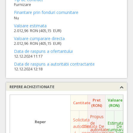
Furnizare
Finantare prin fonduri comunitare
Nu
Valoare estimata
2.012,96 RON (405,15 EUR)
Valoare cumparare directa
2.012,96 RON (405,15 EUR)
Data de raspuns a ofertantului
12.12.2024 11:17
Data de raspuns a autoritatii contractante
12.12.2024 12:18
REPERE ACHIZITIONATE
Pret
Valoare
Cantitate
(RON)
(RON)
Propus
Solicitata
Reper
de
Estimata
autoritate
Ofertata
De
De
autoritate
cumparare
/
operator
vanzare
vanzare