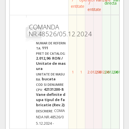
/
directa
entitate
entitate
COMANDA
NR.48526/05.12.2024
NUMAR DE REFERIN
111
TA:
PRET DE CATALOG:
2.012,96 RON /
Unitate de mas
ura
1
1
2.012,96
2.012,96
2.012,96
2.012,96
UNITATE DE MASU
bucata
RA:
COD SI DENUMIRE
42131200-8
CPV:
Vane definite d
upa tipul de fa
bricatie (Rev.2)
COMA
DESCRIERE:
NDA NR.48526/0
5.12.2024 -