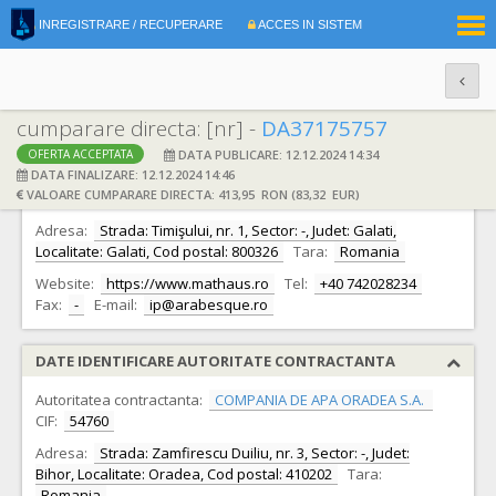
|
INREGISTRARE / RECUPERARE
ACCES IN SISTEM
RO
EN
cumparare directa: [nr] -
DA37175757
DATA PUBLICARE: 12.12.2024 14:34
OFERTA ACCEPTATA
DATE IDENTIFICARE OFERTANT
DATA FINALIZARE: 12.12.2024 14:46
VALOARE CUMPARARE DIRECTA: 413,95 RON (83,32 EUR)
Ofertant:
S.C. ARABESQUE S.R.L.
CIF:
5340801
Adresa:
Strada: Timişului, nr. 1, Sector: -, Judet: Galati,
Localitate: Galati, Cod postal: 800326
Tara:
Romania
Website:
https://www.mathaus.ro
Tel:
+40 742028234
Fax:
-
E-mail:
ip@arabesque.ro
DATE IDENTIFICARE AUTORITATE CONTRACTANTA
Autoritatea contractanta:
COMPANIA DE APA ORADEA S.A.
CIF:
54760
Adresa:
Strada: Zamfirescu Duiliu, nr. 3, Sector: -, Judet:
Bihor, Localitate: Oradea, Cod postal: 410202
Tara:
Romania