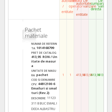
autoritate
Ofertata
De
De
autoritate
cumparare
/
operator
vanzare
vanzare
/
directa
entitate
entitate
Pachet
materiale
NUMAR DE REFERIN
1014168799
TA:
PRET DE CATALOG:
413,95 RON / Un
itate de masur
a
UNITATE DE MASU
pachet
1
1
413,95
413,95
413,95
413,95
RA:
COD SI DENUMIRE
44812100-6
CPV:
Emailuri si smal
turi (Rev.2)
11123
DESCRIERE:
311 8 BUC EMAIL I
DEEA ALBASTRU