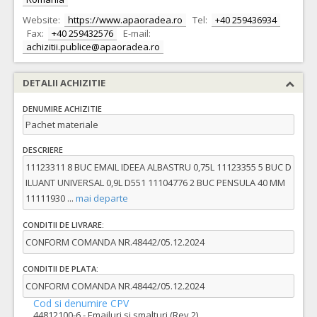
Website:
https://www.apaoradea.ro
Tel:
+40 259436934
Fax:
+40 259432576
E-mail:
achizitii.publice@apaoradea.ro
DETALII ACHIZITIE
DENUMIRE ACHIZITIE
Pachet materiale
DESCRIERE
11123311 8 BUC EMAIL IDEEA ALBASTRU 0,75L 11123355 5 BUC D
ILUANT UNIVERSAL 0,9L D551 11104776 2 BUC PENSULA 40 MM
11111930
...
mai departe
CONDITII DE LIVRARE:
CONFORM COMANDA NR.48442/05.12.2024
CONDITII DE PLATA:
CONFORM COMANDA NR.48442/05.12.2024
Cod si denumire CPV
44812100-6 - Emailuri si smalturi (Rev.2)