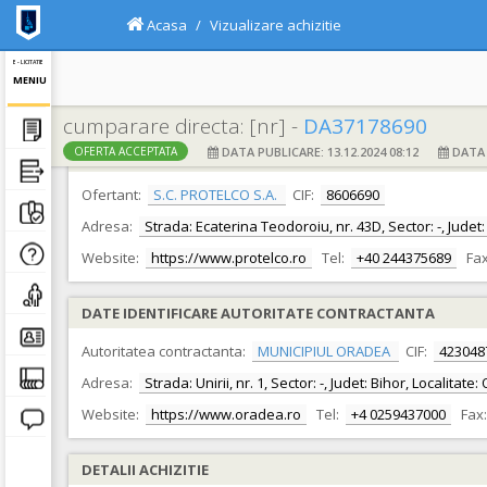
Acasa
Vizualizare achizitie
E - LICITATIE
MENIU
cumparare directa: [nr] -
DA37178690
DATA PUBLICARE: 13.12.2024 08:12
DATA F
OFERTA ACCEPTATA
DATE IDENTIFICARE OFERTANT
Ofertant:
S.C. PROTELCO S.A.
CIF:
8606690
Adresa:
Strada: Ecaterina Teodoroiu, nr. 43D, Sector: -, Jude
Website:
https://www.protelco.ro
Tel:
+40 244375689
Fax
DATE IDENTIFICARE AUTORITATE CONTRACTANTA
Autoritatea contractanta:
MUNICIPIUL ORADEA
CIF:
423048
Adresa:
Strada: Unirii, nr. 1, Sector: -, Judet: Bihor, Localita
Website:
https://www.oradea.ro
Tel:
+4 0259437000
Fax:
DETALII ACHIZITIE