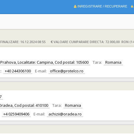
INREGISTRARE / RECUPERARE
INALIZARE: 16.12.2024 08:55
VALOARE CUMPARARE DIRECTA: 72.000,00 RON (14
t: Prahova, Localitate: Campina, Cod postal: 105600
Tara:
Romania
:
+40 244306100
E-mail:
office@protelco.ro
7
te: Oradea, Cod postal: 410100
Tara:
Romania
+4 0259409406
E-mail:
achizii@oradea.ro