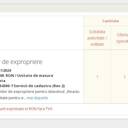
Cantitate
Solicitata
Ofert
autoritate /
opera
entitate
r de expropriere
112024
,00 RON / Unitate de masura
1
1
ata
54300-7 Servicii de cadastru (Rev.2)
idor de expropriere pentru obiectivul: „Reactu
itate pentru e
...
mai departe
 sunt exprimate in RON fara TVA