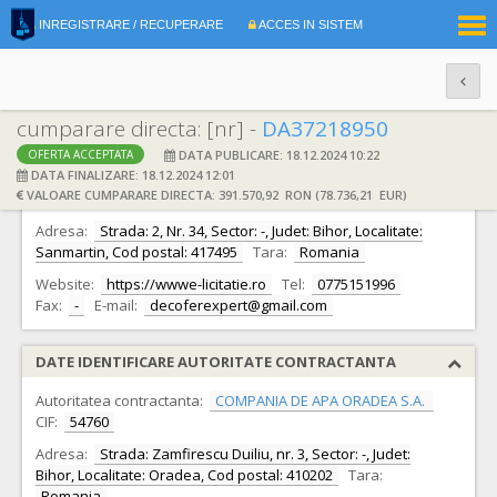
|
INREGISTRARE / RECUPERARE
ACCES IN SISTEM
RO
EN
cumparare directa: [nr] -
DA37218950
DATA PUBLICARE: 18.12.2024 10:22
OFERTA ACCEPTATA
DATE IDENTIFICARE OFERTANT
DATA FINALIZARE: 18.12.2024 12:01
VALOARE CUMPARARE DIRECTA: 391.570,92 RON (78.736,21 EUR)
Ofertant:
S.C. DECOFER EXPERT S.R.L.
CIF:
38363437
Adresa:
Strada: 2, Nr. 34, Sector: -, Judet: Bihor, Localitate:
Sanmartin, Cod postal: 417495
Tara:
Romania
Website:
https://wwwe-licitatie.ro
Tel:
0775151996
Fax:
-
E-mail:
decoferexpert@gmail.com
DATE IDENTIFICARE AUTORITATE CONTRACTANTA
Autoritatea contractanta:
COMPANIA DE APA ORADEA S.A.
CIF:
54760
Adresa:
Strada: Zamfirescu Duiliu, nr. 3, Sector: -, Judet:
Bihor, Localitate: Oradea, Cod postal: 410202
Tara:
Romania