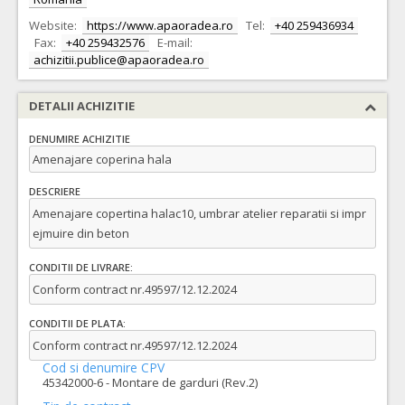
Website:
https://www.apaoradea.ro
Tel:
+40 259436934
Fax:
+40 259432576
E-mail:
achizitii.publice@apaoradea.ro
DETALII ACHIZITIE
DENUMIRE ACHIZITIE
Amenajare coperina hala
DESCRIERE
Amenajare copertina halac10, umbrar atelier reparatii si impr
ejmuire din beton
CONDITII DE LIVRARE:
Conform contract nr.49597/12.12.2024
CONDITII DE PLATA:
Conform contract nr.49597/12.12.2024
Cod si denumire CPV
45342000-6 - Montare de garduri (Rev.2)