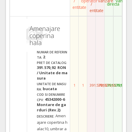
/
operator
vanzare
vanzare
/
directa
entitate
entitate
Amenajare
coperina
hala
NUMAR DE REFERIN
2
TA:
PRET DE CATALOG:
391.570,92 RON
/ Unitate de ma
sura
UNITATE DE MASU
1
1
391.570,92
391.570,92
391.570,92
391.570,
bucata
RA:
COD SI DENUMIRE
45342000-6
CPV:
Montare de ga
rduri (Rev.2)
Amen
DESCRIERE:
ajare copertina h
alac10, umbrar a