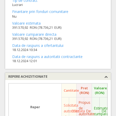
Tip de contract
Lucrari
Finantare prin fonduri comunitare
Nu
Valoare estimata
391.570,92 RON (78.736,21 EUR)
Valoare cumparare directa
391.570,92 RON (78.736,21 EUR)
Data de raspuns a ofertantului
18.12.2024 10:34
Data de raspuns a autoritatii contractante
18.12.2024 12:01
REPERE ACHIZITIONATE
Pret
Valoare
Cantitate
(RON)
(RON)
Propus
Solicitata
Reper
de
Estimata
autoritate
Ofertata
De
De
autoritate
cumparare