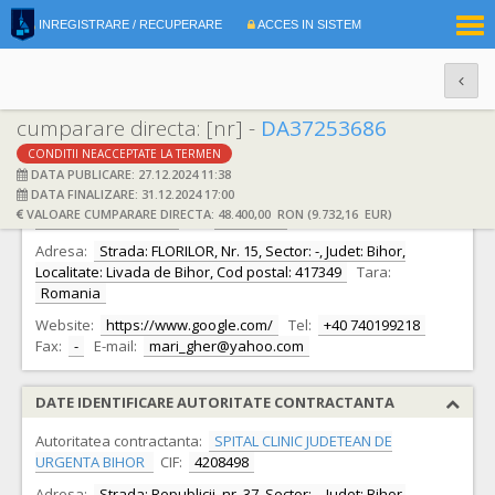
|
INREGISTRARE / RECUPERARE
ACCES IN SISTEM
RO
EN
cumparare directa: [nr] -
DA37253686
CONDITII NEACCEPTATE LA TERMEN
DATE IDENTIFICARE OFERTANT
DATA PUBLICARE: 27.12.2024 11:38
DATA FINALIZARE: 31.12.2024 17:00
Ofertant:
P.F.A. GHERGHEL MARIANA-DANA PERSOANA
VALOARE CUMPARARE DIRECTA: 48.400,00 RON (9.732,16 EUR)
FIZICA AUTORIZATA -
CIF:
50221741
Adresa:
Strada: FLORILOR, Nr. 15, Sector: -, Judet: Bihor,
Localitate: Livada de Bihor, Cod postal: 417349
Tara:
Romania
Website:
https://www.google.com/
Tel:
+40 740199218
Fax:
-
E-mail:
mari_gher@yahoo.com
DATE IDENTIFICARE AUTORITATE CONTRACTANTA
Autoritatea contractanta:
SPITAL CLINIC JUDETEAN DE
URGENTA BIHOR
CIF:
4208498
Adresa:
Strada: Republicii, nr. 37, Sector: -, Judet: Bihor,