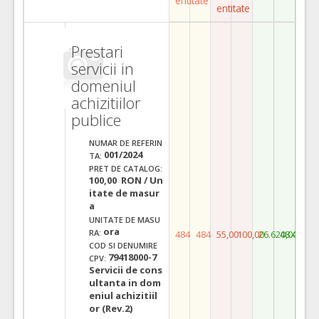
entitate
entitate
Prestari
servicii in
domeniul
achizitiilor
publice
NUMAR DE REFERIN
001/2024
TA:
PRET DE CATALOG:
100,00 RON / Un
itate de masur
a
UNITATE DE MASU
ora
RA:
484
484
55,00
100,00
26.620,00
48.400,0
COD SI DENUMIRE
79418000-7
CPV:
Servicii de cons
ultanta in dom
eniul achizitiil
or (Rev.2)