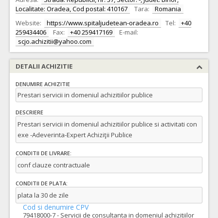
Localitate: Oradea, Cod postal: 410167
Tara:
Romania
Website:
https://www.spitaljudetean-oradea.ro
Tel:
+40
259434406
Fax:
+40 259417169
E-mail:
scjo.achizitii@yahoo.com
DETALII ACHIZITIE
DENUMIRE ACHIZITIE
Prestari servicii in domeniul achizitiilor publice
DESCRIERE
Prestari servicii in domeniul achizitiilor publice si activitati con
exe -Adeverinta-Expert Achiziţii Publice
CONDITII DE LIVRARE:
conf clauze contractuale
CONDITII DE PLATA:
plata la 30 de zile
Cod si denumire CPV
79418000-7 - Servicii de consultanta in domeniul achizitiilor