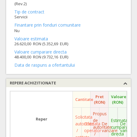
(Rev.2)
Tip de contract
Servicii
Finantare prin fonduri comunitare
Nu
Valoare estimata
26.620,00 RON (5.352,69 EUR)
Valoare cumparare directa
48.400,00 RON (9.732,16 EUR)
Data de raspuns a ofertantului
REPERE ACHIZITIONATE
Pret
Valoare
Cantitate
(RON)
(RON)
Propus
Solicitata
Reper
de
Estimata
autoritate
Ofertata
De
De
autoritate
cumparare
/
operator
vanzare
vanzare
/
directa