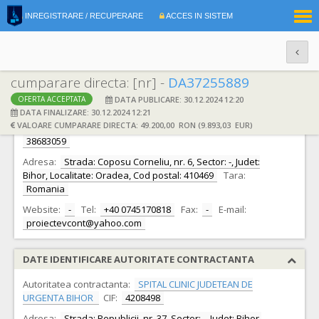
|
INREGISTRARE / RECUPERARE
ACCES IN SISTEM
RO
EN
cumparare directa: [nr] -
DA37255889
DATA PUBLICARE: 30.12.2024 12:20
OFERTA ACCEPTATA
DATE IDENTIFICARE OFERTANT
DATA FINALIZARE: 30.12.2024 12:21
VALOARE CUMPARARE DIRECTA: 49.200,00 RON (9.893,03 EUR)
Ofertant:
S.C. SIGMA SMART SOLUTIONS S.R.L.
CIF:
38683059
Adresa:
Strada: Coposu Corneliu, nr. 6, Sector: -, Judet:
Bihor, Localitate: Oradea, Cod postal: 410469
Tara:
Romania
Website:
-
Tel:
+40 0745170818
Fax:
-
E-mail:
proiectevcont@yahoo.com
DATE IDENTIFICARE AUTORITATE CONTRACTANTA
Autoritatea contractanta:
SPITAL CLINIC JUDETEAN DE
URGENTA BIHOR
CIF:
4208498
Adresa:
Strada: Republicii, nr. 37, Sector: -, Judet: Bihor,