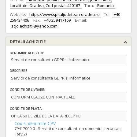
Localitate: Oradea, Cod postal: 410167
Tara:
Romania
Website:
https://www.spitaljudetean-oradea.ro
Tel:
+40
259434406
Fax:
+40 259417169
E-mail:
scjo.achizitii@yahoo.com
DETALII ACHIZITIE
DENUMIRE ACHIZITIE
Servicii de consultanta GDPR si informatice
DESCRIERE
Servicii de consultanta GDPR si informatice
CONDITII DE LIVRARE:
CONFORM CLAUZE CONTRACTUALE
CONDITII DE PLATA:
OP LA 60 DE ZILE DE LA DATA RECEPTIEI
Cod si denumire CPV
79417000-0 - Servicii de consultanta in domeniul securitatii
(Rev.2)