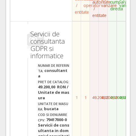
autoritate
cumparare
/
operator
vanzare
vanzare
/
directa
entitate
entitate
Servicii de
consultanta
GDPR si
informatice
NUMAR DE REFERIN
consultant
TA:
a
PRET DE CATALOG:
49.200,00 RON /
Unitate de mas
1
1
49.200,00
49.200,00
49.200,00
49.200,0
ura
UNITATE DE MASU
bucata
RA:
COD SI DENUMIRE
79417000-0
CPV:
Servicii de cons
ultanta in dom
eniul securitati