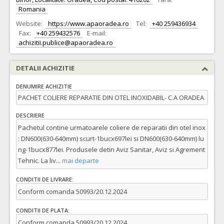
Romania
Website:
https://www.apaoradea.ro
Tel:
+40 259436934
Fax:
+40 259432576
E-mail:
achizitii.publice@apaoradea.ro
DETALII ACHIZITIE
DENUMIRE ACHIZITIE
PACHET COLIERE REPARATIE DIN OTEL INOXIDABIL- C.A ORADEA
DESCRIERE
Pachetul contine urmatoarele coliere de reparatii din otel inox
: DN600(630-640mm) scurt-1bucx697lei si DN600(630-640mm) lu
ng-1bucx877lei. Produsele detin Aviz Sanitar, Aviz si Agrement
Tehnic. La liv
...
mai departe
CONDITII DE LIVRARE:
Conform comanda 50993/20.12.2024
CONDITII DE PLATA:
Conform comanda 50993/20.12.2024