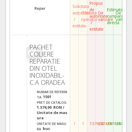
Propus
Solicitata
Reper
de
Estimata
autoritate
Ofertata
De
De
autoritate
cumparare
/
operator
vanzare
vanzare
/
directa
entitate
entitate
PACHET
COLIERE
REPARATIE
DIN OTEL
INOXIDABIL-
C.A ORADEA
NUMAR DE REFERIN
1501
TA:
PRET DE CATALOG:
1.574,00 RON /
Unitate de mas
ura
1
1
1.574,00
1.574,00
1.574,00
1.574,00
UNITATE DE MASU
buc
RA: