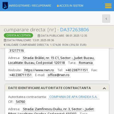
|
INREGISTRARE / RECUPERARE
ACCES IN SISTEM
RO
EN
cumparare directa: [nr] -
DA37263806
DATA PUBLICARE: 08.01.2025 12:35
OFERTA ACCEPTATA
DATE IDENTIFICARE OFERTANT
DATA FINALIZARE: 13.01.2025 09:36
VALOARE CUMPARARE DIRECTA: 1.574,00 RON (316,50 EUR)
Ofertant:
S.C. ROWATER NET SA BUZAU S.A.
CIF:
31217116
Adresa:
Strada: Brăilei, nr. 15 C1, Sector: -, Judet: Buzau,
Localitate: Buzau, Cod postal: 120118
Tara:
Romania
Website:
https://www.rwn.ro
Tel:
+40 238711151
Fax:
+40 238711151
E-mail:
office@rwn.ro
DATE IDENTIFICARE AUTORITATE CONTRACTANTA
Autoritatea contractanta:
COMPANIA DE APA ORADEA S.A.
CIF:
54760
Adresa:
Strada: Zamfirescu Duiliu, nr. 3, Sector: -, Judet:
Bihor, Localitate: Oradea, Cod postal: 410202
Tara: