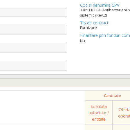
Cod si denumire CPV
33651100-9 - Antibacterieni 
sistemic (Rev.2)
Tip de contract
Furnizare
Finantare prin fonduri com
Nu
Cantitate
Solicitata
Ofert
autoritate /
opera
entitate