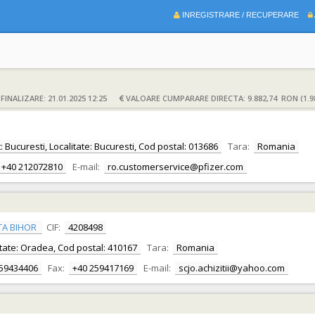
INREGISTRARE / RECUPERARE
INALIZARE: 21.01.2025 12:25
VALOARE CUMPARARE DIRECTA: 9.882,74 RON (1.9
et: Bucuresti, Localitate: Bucuresti, Cod postal: 013686
Tara:
Romania
+40 212072810
E-mail:
ro.customerservice@pfizer.com
TA BIHOR
CIF:
4208498
alitate: Oradea, Cod postal: 410167
Tara:
Romania
259434406
Fax:
+40 259417169
E-mail:
scjo.achizitii@yahoo.com