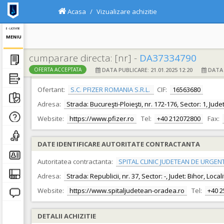
Acasa
Vizualizare achizitie
E - LICITATIE
MENIU
cumparare directa: [nr] -
DA37334790
DATA PUBLICARE: 21.01.2025 12:20
DATA F
OFERTA ACCEPTATA
DATE IDENTIFICARE OFERTANT
Ofertant:
S.C. PFIZER ROMANIA S.R.L.
CIF:
16563680
Adresa:
Strada: Bucureşti-Ploieşti, nr. 172-176, Sector: 1, Jud
Website:
https://www.pfizer.ro
Tel:
+40 212072800
Fax:
DATE IDENTIFICARE AUTORITATE CONTRACTANTA
Autoritatea contractanta:
SPITAL CLINIC JUDETEAN DE URGEN
Adresa:
Strada: Republicii, nr. 37, Sector: -, Judet: Bihor, Loc
Website:
https://www.spitaljudetean-oradea.ro
Tel:
+40 
DETALII ACHIZITIE