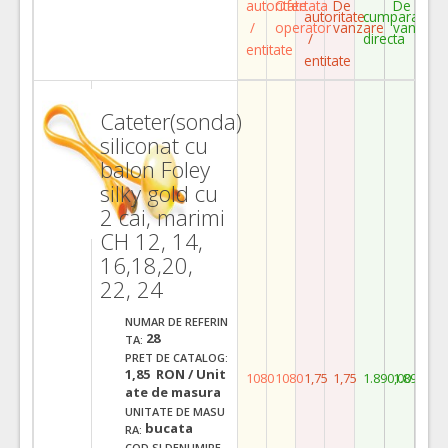
autoritate
Ofertata
De
De
autoritate
cumparare
/
operator
vanzare
vanzare
/
directa
entitate
entitate
Cateter(sonda)
siliconat cu
balon Foley
silky gold cu
2 cai, marimi
CH 12, 14,
16,18,20,
22, 24
NUMAR DE REFERIN
28
TA:
PRET DE CATALOG:
1,85 RON / Unit
1080
1080
1,75
1,75
1.890,00
1.890,00
ate de masura
UNITATE DE MASU
bucata
RA:
COD SI DENUMIRE