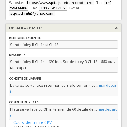
Website:
https://www.spitaljudetean-oradea.ro
Tel:
+40
259434406
Fax:
+40 259417169
E-mail:
scjo.achizitii@yahoo.com
DETALII ACHIZITIE
DENUMIRE ACHIZITIE
Sonde foley B Ch 14 si Ch 18
DESCRIERE
Sonde foley B Ch 14 = 420 buc. Sonde foley B Ch 18 = 660 buc.
Marcaj CE.
CONDITII DE LIVRARE:
Livrarea se va face in termen de 3 zile conform co
...
mai depar
te
CONDITII DE PLATA:
Plata se va face cu OP în termen de 60 de zile de
...
mai depart
e
Cod si denumire CPV