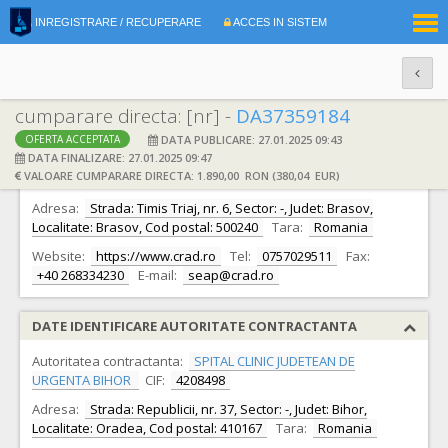
|
INREGISTRARE / RECUPERARE
ACCES IN SISTEM
RO
EN
cumparare directa: [nr] -
DA37359184
DATA PUBLICARE: 27.01.2025 09:43
OFERTA ACCEPTATA
DATE IDENTIFICARE OFERTANT
DATA FINALIZARE: 27.01.2025 09:47
VALOARE CUMPARARE DIRECTA: 1.890,00 RON (380,04 EUR)
Ofertant:
S.C. CRAD RO S.R.L.
CIF:
13920524
Adresa:
Strada: Timis Triaj, nr. 6, Sector: -, Judet: Brasov,
Localitate: Brasov, Cod postal: 500240
Tara:
Romania
Website:
https://www.crad.ro
Tel:
0757029511
Fax:
+40 268334230
E-mail:
seap@crad.ro
DATE IDENTIFICARE AUTORITATE CONTRACTANTA
Autoritatea contractanta:
SPITAL CLINIC JUDETEAN DE
URGENTA BIHOR
CIF:
4208498
Adresa:
Strada: Republicii, nr. 37, Sector: -, Judet: Bihor,
Localitate: Oradea, Cod postal: 410167
Tara:
Romania