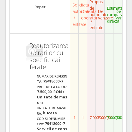
Propus
Solicitata
Reper
de
Estimata
autoritate
Ofertata
De
De
autoritate
cumparare
/
operator
vanzare
vanzare
/
directa
entitate
entitate
Reautorizarea
lucrarilor cu
specific cai
ferate
NUMAR DE REFERIN
79418000-7
TA:
PRET DE CATALOG:
7.500,00 RON /
Unitate de mas
ura
UNITATE DE MASU
bucata
RA:
1
1
7.000,00
7.000,00
7.000,00
7.000,00
COD SI DENUMIRE
79418000-7
CPV:
Servicii de cons