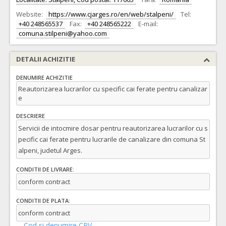
Website:
https://www.cjarges.ro/en/web/stalpeni/
Tel:
+40 248565537
Fax:
+40 248565222
E-mail:
comuna.stilpeni@yahoo.com
DETALII ACHIZITIE
DENUMIRE ACHIZITIE
Reautorizarea lucrarilor cu specific cai ferate pentru canalizar
e
DESCRIERE
Servicii de intocmire dosar pentru reautorizarea lucrarilor cu s
pecific cai ferate pentru lucrarile de canalizare din comuna St
alpeni, judetul Arges.
CONDITII DE LIVRARE:
conform contract
CONDITII DE PLATA:
conform contract
Cod si denumire CPV