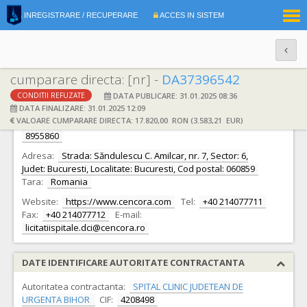
|
INREGISTRARE / RECUPERARE
ACCES IN SISTEM
RO
EN
cumparare directa: [nr] -
DA37396542
DATA PUBLICARE: 31.01.2025 08:36
CONDITII REFUZATE
DATE IDENTIFICARE OFERTANT
DATA FINALIZARE: 31.01.2025 12:09
VALOARE CUMPARARE DIRECTA: 17.820,00 RON (3.583,21 EUR)
Ofertant:
S.C. ALLIANCE HEALTHCARE ROMANIA S.R.L.
CIF:
8955860
Adresa:
Strada: Săndulescu C. Amilcar, nr. 7, Sector: 6,
Judet: Bucuresti, Localitate: Bucuresti, Cod postal: 060859
Tara:
Romania
Website:
https://www.cencora.com
Tel:
+40 214077711
Fax:
+40 214077712
E-mail:
licitatiispitale.dci@cencora.ro
DATE IDENTIFICARE AUTORITATE CONTRACTANTA
Autoritatea contractanta:
SPITAL CLINIC JUDETEAN DE
URGENTA BIHOR
CIF:
4208498