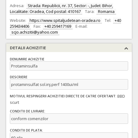
Adresa:
Strada: Republicii, nr. 37, Sector: -, Judet: Bihor,
Localitate: Oradea, Cod postal: 410167
Tara:
Romania
Website:
https://www.spitaljudetean-oradea.ro
Tel:
+40
259434406
Fax:
+40 259417169
E-mail:
scjo.achizitii@yahoo.com
DETALII ACHIZITIE
DENUMIRE ACHIZITIE
Protaminsulfa
DESCRIERE
protaminsulfat sol.inj.perf 1400ui/ml
BBD
MOTIVUL RESPINGERII ACHIZITIEI DIRECTE DE CATRE OFERTANT:
scurt
CONDITII DE LIVRARE:
conform comenzilor
CONDITII DE PLATA:
60 zile