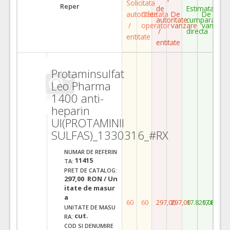
Solicitata
Reper
de
Estimata
autoritate
Ofertata
De
De
autoritate
cumparare
/
operator
vanzare
vanzare
/
directa
entitate
entitate
Protaminsulfat
Leo Pharma
1400 anti-
heparin
UI(PROTAMINII
SULFAS)_1330316_#RX
NUMAR DE REFERIN
11415
TA:
PRET DE CATALOG:
297,00 RON / Un
itate de masur
a
60
60
297,00
297,00
17.820,00
17.820,0
UNITATE DE MASU
cut.
RA:
COD SI DENUMIRE