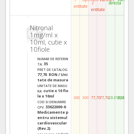
/
directa
entitate
entitate
Nitronal
1mg/ml x
10ml, cutie x
10fiole
NUMAR DE REFERIN
35
TA:
PRET DE CATALOG:
77,70 RON / Uni
tate de masura
UNITATE DE MASU
cutie x 10 fio
RA:
le x 10ml
300
300
77,70
77,70
23.310,00
23.310,0
COD SI DENUMIRE
33622000-6
CPV:
Medicamente p
entru sistemul
cardiovascular
(Rev.2)