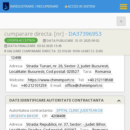
|
INREGISTRARE / RECUPERARE
ACCES IN SISTEM
RO
EN
cumparare directa: [nr] -
DA37396953
DATA PUBLICARE: 31.01.2025 09:02
OFERTA ACCEPTATA
DATE IDENTIFICARE OFERTANT
DATA FINALIZARE: 03.02.2025 13:45
VALOARE CUMPARARE DIRECTA: 23.310,00 RON (4.687,12 EUR)
Ofertant:
S.C. CHIMIMPORTEXPORT PLURIMEX S.R.L.
CIF:
12498
Adresa:
Strada: Tunari, nr. 26, Sector: 2, Judet: Bucuresti,
Localitate: Bucuresti, Cod postal: 020527
Tara:
Romania
Website:
https://www.chimimport.ro
Tel:
+40 212118568
Fax:
+40 212101259
E-mail:
office@chimimport.ro
DATE IDENTIFICARE AUTORITATE CONTRACTANTA
Autoritatea contractanta:
SPITAL CLINIC JUDETEAN DE
URGENTA BIHOR
CIF:
4208498
Adresa:
Strada: Republicii, nr. 37, Sector: -, Judet: Bihor,
Localitate: Oradea, Cod postal: 410167
Tara:
Romania