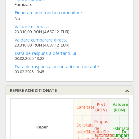
Furnizare
Finantare prin fonduri comunitare
Nu
Valoare estimata
23.310,00 RON (4.687,12 EUR)
Valoare cumparare directa
23.310,00 RON (4.687,12 EUR)
Data de raspuns a ofertantului
03.02.2025 13:22
Data de raspuns a autoritatii contractante
03.02.2025 13:45
REPERE ACHIZITIONATE
Pret
Valoare
Cantitate
(RON)
(RON)
Propus
Solicitata
Reper
de
Estimata
autoritate
Ofertata
De
De
autoritate
cumparare
/
operator
vanzare
vanzare