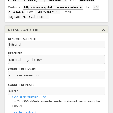
Website:
https://www.spitaljudetean-oradea.ro
Tel:
+40
259434406
Fax:
+40 259417169
E-mail:
scjo.achizitii@yahoo.com
DETALII ACHIZITIE
DENUMIRE ACHIZITIE
Nitronal
DESCRIERE
Nitronal 1mg/ml x 10ml
CONDITII DE LIVRARE:
conform comenzilor
CONDITII DE PLATA:
60 zile
Cod si denumire CPV
33622000-6 - Medicamente pentru sistemul cardiovascular
(Rev.2)
Tip de contract