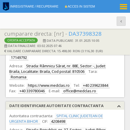
|
INREGISTRARE / RECUPERARE
ACCES IN SISTEM
RO
EN
cumparare directa: [nr] -
DA37398328
DATA PUBLICARE: 31.01.2025 10:05
OFERTA ACCEPTATA
DATE IDENTIFICARE OFERTANT
DATA FINALIZARE: 03.02.2025 07:46
VALOARE CUMPARARE DIRECTA: 15.498,00 RON (3.116,30 EUR)
Ofertant:
S.C. MEDCLAS TRADING S.R.L. S.R.L.
CIF:
17149792
Adresa:
Strada: Râmnicu Sărat, nr. 88E, Sector: -, Judet:
Braila, Localitate: Braila, Cod postal: 810506
Tara:
Romania
Website:
https://www.medclas.ro
Tel:
+40 239623844
Fax:
+40 339780046
E-mail:
office@medclas.ro
DATE IDENTIFICARE AUTORITATE CONTRACTANTA
Autoritatea contractanta:
SPITAL CLINIC JUDETEAN DE
URGENTA BIHOR
CIF:
4208498
Adresa:
Strada: Republicii, nr. 37, Sector: -, Judet: Bihor,