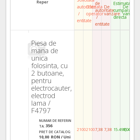
Reper
de
Estimata
autoritate
Ofertata
De
De
autoritate
cumparare
/
operator
vanzare
vanzare
/
directa
entitate
entitate
Piesa de
mana de
unica
folosinta, cu
2 butoane,
pentru
electrocauter,
electrod
lama /
F4797
NUMAR DE REFERIN
356
TA:
2100
2100
7,38
7,38
15.498,00
15.498,0
PRET DE CATALOG:
10,00 RON / Uni