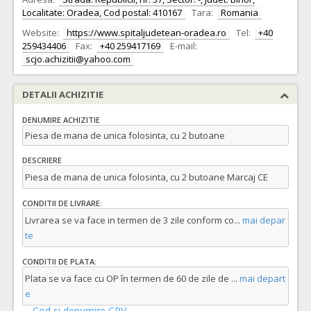
Localitate: Oradea, Cod postal: 410167
Tara:
Romania
Website:
https://www.spitaljudetean-oradea.ro
Tel:
+40
259434406
Fax:
+40 259417169
E-mail:
scjo.achizitii@yahoo.com
DETALII ACHIZITIE
DENUMIRE ACHIZITIE
Piesa de mana de unica folosinta, cu 2 butoane
DESCRIERE
Piesa de mana de unica folosinta, cu 2 butoane Marcaj CE
CONDITII DE LIVRARE:
Livrarea se va face in termen de 3 zile conform co
...
mai depar
te
CONDITII DE PLATA:
Plata se va face cu OP în termen de 60 de zile de
...
mai depart
e
Cod si denumire CPV