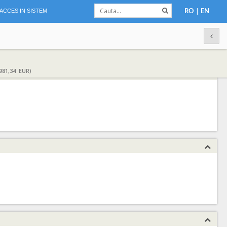
|
ACCES IN SISTEM
RO
EN
981,34 EUR)