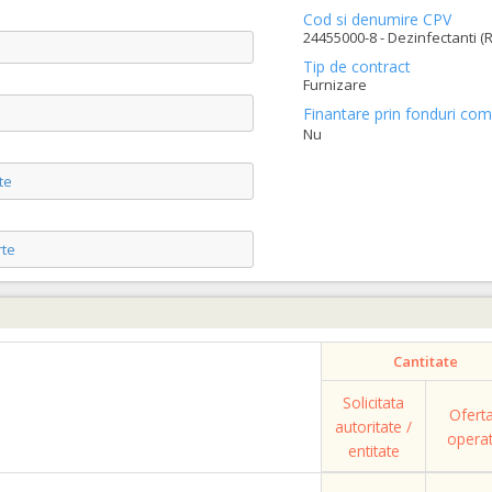
Cod si denumire CPV
24455000-8 - Dezinfectanti (R
Tip de contract
Furnizare
Finantare prin fonduri com
Nu
te
te
Cantitate
Solicitata
Ofert
autoritate /
opera
entitate