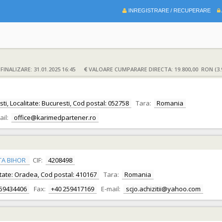
INREGISTRARE / RECUPERARE
INALIZARE: 31.01.2025 16:45
VALOARE CUMPARARE DIRECTA: 19.800,00 RON (3.
sti, Localitate: Bucuresti, Cod postal: 052758
Tara:
Romania
ail:
office@karimedpartener.ro
TA BIHOR
CIF:
4208498
alitate: Oradea, Cod postal: 410167
Tara:
Romania
259434406
Fax:
+40 259417169
E-mail:
scjo.achizitii@yahoo.com