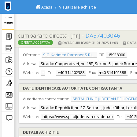
Acasa
Vizualizare achizitie
E - LICITATIE
MENIU
cumparare directa: [nr] -
DA37403046
DATA PUBLICARE: 31.01.2025 14:03
DATA F
OFERTA ACCEPTATA
DATE IDENTIFICARE OFERTANT
Ofertant:
S.C. Karimed Partener S.R.L.
CIF:
15938900
Adresa:
Strada: Cooperativei, nr. 18E, Sector: 5, Judet: Bucure
Website:
-
Tel:
+40 314102388
Fax:
+40 314102388
E-m
DATE IDENTIFICARE AUTORITATE CONTRACTANTA
Autoritatea contractanta:
SPITAL CLINIC JUDETEAN DE URGEN
Adresa:
Strada: Republicii, nr. 37, Sector: -, Judet: Bihor, Loc
Website:
https://www.spitaljudetean-oradea.ro
Tel:
+40 
DETALII ACHIZITIE