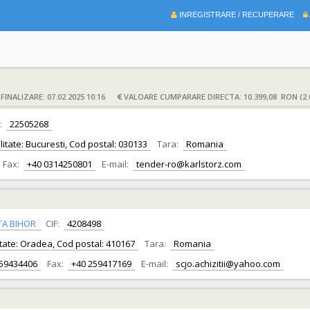
INREGISTRARE / RECUPERARE
INALIZARE: 07.02.2025 10:16
VALOARE CUMPARARE DIRECTA: 10.399,08 RON (2.
F:
22505268
calitate: Bucuresti, Cod postal: 030133
Tara:
Romania
Fax:
+40 0314250801
E-mail:
tender-ro@karlstorz.com
TA BIHOR
CIF:
4208498
alitate: Oradea, Cod postal: 410167
Tara:
Romania
259434406
Fax:
+40 259417169
E-mail:
scjo.achizitii@yahoo.com