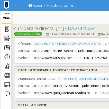
Acasa
Vizualizare achizitie
E - LICITATIE
MENIU
cumparare directa: [nr] -
DA37445064
DATA PUBLICARE: 07.02.2025 07:53
DATA F
OFERTA ACCEPTATA
DATE IDENTIFICARE OFERTANT
Ofertant:
S.C. KARL STORZ ENDOSCOPIA ROMANIA S.R.L.
CI
Adresa:
Strada: Unirii, nr. 165, Sector: 3, Judet: Bucuresti, Lo
Website:
https://www.karlstorz.com
Tel:
+40 0314250800
DATE IDENTIFICARE AUTORITATE CONTRACTANTA
Autoritatea contractanta:
SPITAL CLINIC JUDETEAN DE URGEN
Adresa:
Strada: Republicii, nr. 37, Sector: -, Judet: Bihor, Loc
Website:
https://www.spitaljudetean-oradea.ro
Tel:
+40 
DETALII ACHIZITIE