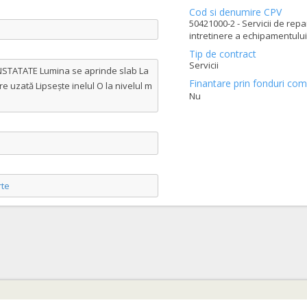
Cod si denumire CPV
50421000-2 - Servicii de repa
intretinere a echipamentului
Tip de contract
Servicii
NSTATATE Lumina se aprinde slab La
Finantare prin fonduri com
 uzată Lipsește inelul O la nivelul m
Nu
te