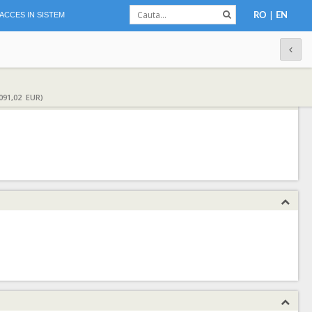
|
ACCES IN SISTEM
RO
EN
091,02 EUR)