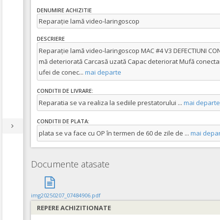
DENUMIRE ACHIZITIE
Reparație lamă video-laringoscop
DESCRIERE
Reparație lamă video-laringoscop MAC #4 V3 DEFECTIUNI CO
mă deteriorată Carcasă uzată Capac deteriorat Mufă conectare
ufei de conec
...
mai departe
CONDITII DE LIVRARE:
Reparatia se va realiza la sediile prestatorului
...
mai departe
CONDITII DE PLATA:
plata se va face cu OP în termen de 60 de zile de
...
mai depar
Documente atasate
img20250207_07484906.pdf
REPERE ACHIZITIONATE