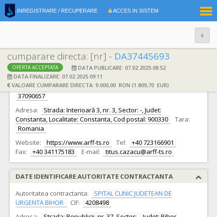
|
INREGISTRARE / RECUPERARE
ACCES IN SISTEM
RO
EN
cumparare directa: [nr] -
DA37445693
DATA PUBLICARE: 07.02.2025 08:52
OFERTA ACCEPTATA
DATE IDENTIFICARE OFERTANT
DATA FINALIZARE: 07.02.2025 09:11
VALOARE CUMPARARE DIRECTA: 9.000,00 RON (1.809,70 EUR)
Ofertant:
S.C. ARFF TRAINING SERVICES S.R.L.
CIF:
37090657
Adresa:
Strada: Interioară 3, nr. 3, Sector: -, Judet:
Constanta, Localitate: Constanta, Cod postal: 900330
Tara:
Romania
Website:
https://www.arff-ts.ro
Tel:
+40 723166901
Fax:
+40 341175183
E-mail:
titus.cazacu@arff-ts.ro
DATE IDENTIFICARE AUTORITATE CONTRACTANTA
Autoritatea contractanta:
SPITAL CLINIC JUDETEAN DE
URGENTA BIHOR
CIF:
4208498
Adresa:
Strada: Republicii, nr. 37, Sector: -, Judet: Bihor,