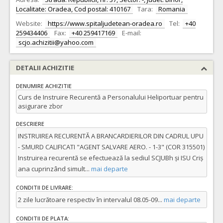
Localitate: Oradea, Cod postal: 410167
Tara:
Romania
Website:
https://www.spitaljudetean-oradea.ro
Tel:
+40
259434406
Fax:
+40 259417169
E-mail:
scjo.achizitii@yahoo.com
DETALII ACHIZITIE
DENUMIRE ACHIZITIE
Curs de Instruire Recurentă a Personalului Heliportuar pentru
asigurare zbor
DESCRIERE
INSTRUIREA RECURENTĂ A BRANCARDIERILOR DIN CADRUL UPU
- SMURD CALIFICATI "AGENT SALVARE AERO. - 1-3" (COR 315501)
Instruirea recurentă se efectuează la sediul SCJUBh și ISU Criș
ana cuprinzând simult
...
mai departe
CONDITII DE LIVRARE:
2 zile lucrătoare respectiv în intervalul 08.05-09
...
mai departe
CONDITII DE PLATA: