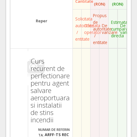
Cantitate
(RON)
(RON)
Propus
Solicitata
Reper
de
Estimata
autoritate
Ofertata
De
De
autoritate
cumparare
/
operator
vanzare
vanzare
/
directa
entitate
entitate
Curs
recurent de
perfectionare
pentru agent
salvare
aeroportuara
si instalatii
de stins
incendii
NUMAR DE REFERIN
ARFF-TS REC
TA: