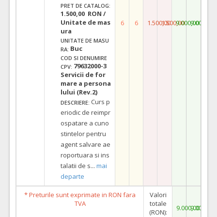
PRET DE CATALOG:
1.500,00 RON /
Unitate de mas
6
6
1.500,00
1.500,00
9.000,00
9.000,00
ura
UNITATE DE MASU
Buc
RA:
COD SI DENUMIRE
79632000-3
CPV:
Servicii de for
mare a persona
lului (Rev.2)
Curs p
DESCRIERE:
eriodic de reimpr
ospatare a cuno
stintelor pentru
agent salvare ae
roportuara si ins
talatii de s
...
mai
departe
* Preturile sunt exprimate in RON fara
Valori
TVA
totale
9.000,00
9.000,00
(RON):