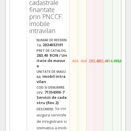
cadastrale
finantate
prin PNCCF:
imobile
intravilan
NUMAR DE REFERIN
2024032101
TA:
PRET DE CATALOG:
283,40 RON / Un
itate de masur
404
404
283,40
283,40
114.493,60
114.493,
a
UNITATE DE MASU
imobil intra
RA:
vilan
COD SI DENUMIRE
71354300-7
CPV:
Servicii de cada
stru (Rev.2)
Se vor
DESCRIERE:
asigura serviciile
de inregistrare si
stematica a imob