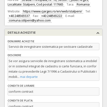
Localitate: Stalpeni, Cod postal: 117665
Tara:
Romania
Website:
https://www.cjarges.ro/en/web/stalpeni/
Tel:
+40 248565537
Fax:
+40 248565222
E-mail:
comuna.stilpeni@yahoo.com
DETALII ACHIZITIE
DENUMIRE ACHIZITIE
Servicii de inregistrare sistematica pe sectoare cadastrale
DESCRIERE
Se vor asigura serviciile de inregistrare sistematica a imobilel
or in sistemul integrat de cadastru si carte funciara, in confor
mitate cu prevederile Legii 7/1996 a Cadastrului si Publicitatii i
mobili
...
mai departe
CONDITII DE LIVRARE:
conform contract
CONDITII DE PLATA:
conform contract