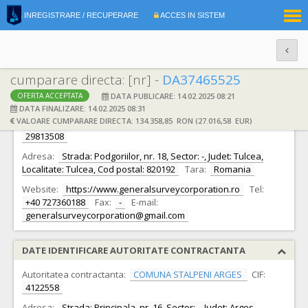
|
INREGISTRARE / RECUPERARE
ACCES IN SISTEM
RO
EN
cumparare directa: [nr] -
DA37465525
DATA PUBLICARE: 14.02.2025 08:21
OFERTA ACCEPTATA
DATE IDENTIFICARE OFERTANT
DATA FINALIZARE: 14.02.2025 08:31
VALOARE CUMPARARE DIRECTA: 134.358,85 RON (27.016,58 EUR)
Ofertant:
S.C. GENERAL SURVEY CORPORATION S.R.L.
CIF:
29813508
Adresa:
Strada: Podgoriilor, nr. 18, Sector: -, Judet: Tulcea,
Localitate: Tulcea, Cod postal: 820192
Tara:
Romania
Website:
https://www.generalsurveycorporation.ro
Tel:
+40 727360188
Fax:
-
E-mail:
generalsurveycorporation@gmail.com
DATE IDENTIFICARE AUTORITATE CONTRACTANTA
Autoritatea contractanta:
COMUNA STALPENI ARGES
CIF:
4122558
Adresa:
Strada: Principala, nr. 16, Sector: -, Judet: Arges,