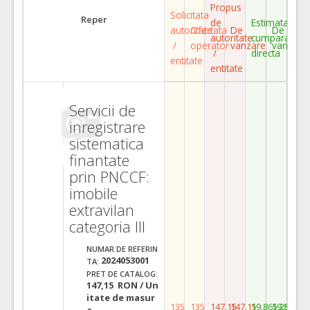
Propus
Solicitata
Reper
de
Estimata
autoritate
Ofertata
De
De
autoritate
cumparare
/
operator
vanzare
vanzare
/
directa
entitate
entitate
Servicii de
inregistrare
sistematica
finantate
prin PNCCF:
imobile
extravilan
categoria III
NUMAR DE REFERIN
2024053001
TA:
PRET DE CATALOG:
147,15 RON / Un
itate de masur
135
135
147,15
147,15
19.865,25
19.865,2
a