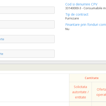
Cod si denumire CPV
33140000-3 - Consumabile me
Tip de contract
Furnizare
Finantare prin fonduri com
Nu
rte
te
Cantitate
Solicitata
Ofert
autoritate /
opera
entitate