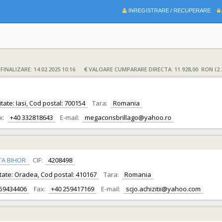
INREGISTRARE / RECUPERARE
INALIZARE: 14.02.2025 10:16
VALOARE CUMPARARE DIRECTA: 11.928,00 RON (2.
litate: Iasi, Cod postal: 700154
Tara:
Romania
x:
+40 332818643
E-mail:
megaconsbrillago@yahoo.ro
TA BIHOR
CIF:
4208498
alitate: Oradea, Cod postal: 410167
Tara:
Romania
259434406
Fax:
+40 259417169
E-mail:
scjo.achizitii@yahoo.com