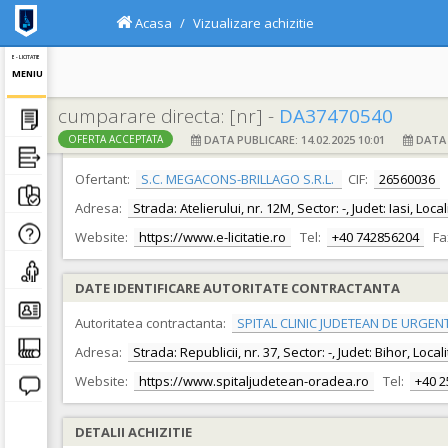
Acasa
Vizualizare achizitie
E - LICITATIE
MENIU
cumparare directa: [nr] -
DA37470540
DATA PUBLICARE: 14.02.2025 10:01
DATA F
OFERTA ACCEPTATA
DATE IDENTIFICARE OFERTANT
Ofertant:
S.C. MEGACONS-BRILLAGO S.R.L.
CIF:
26560036
Adresa:
Strada: Atelierului, nr. 12M, Sector: -, Judet: Iasi, Loca
Website:
https://www.e-licitatie.ro
Tel:
+40 742856204
Fa
DATE IDENTIFICARE AUTORITATE CONTRACTANTA
Autoritatea contractanta:
SPITAL CLINIC JUDETEAN DE URGEN
Adresa:
Strada: Republicii, nr. 37, Sector: -, Judet: Bihor, Loc
Website:
https://www.spitaljudetean-oradea.ro
Tel:
+40 
DETALII ACHIZITIE